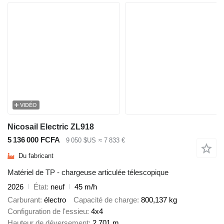
VIDÉO
Nicosail Electric ZL918
5 136 000 FCFA
9 050 $US
≈ 7 833 €
Du fabricant
Matériel de TP - chargeuse articulée télescopique
2026
État
neuf
45 m/h
Carburant
électro
Capacité de charge
800,137 kg
Configuration de l'essieu
4x4
Hauteur de déversement
2,701 m