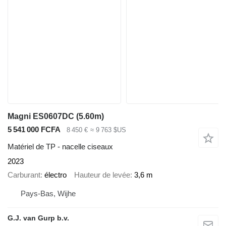
Magni ES0607DC (5.60m)
5 541 000 FCFA
8 450 €
≈ 9 763 $US
Matériel de TP - nacelle ciseaux
2023
Carburant
électro
Hauteur de levée
3,6 m
Pays-Bas, Wijhe
G.J. van Gurp b.v.