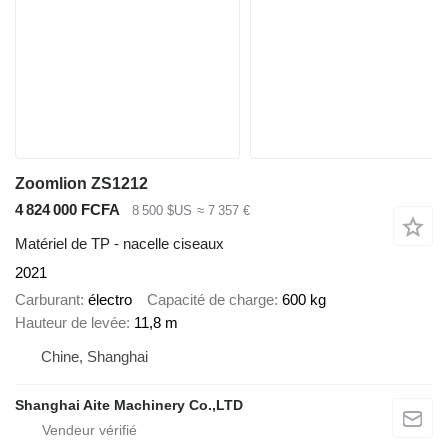
Zoomlion ZS1212
4 824 000 FCFA
8 500 $US
≈ 7 357 €
Matériel de TP - nacelle ciseaux
2021
Carburant
électro
Capacité de charge
600 kg
Hauteur de levée
11,8 m
Chine, Shanghai
Shanghai Aite Machinery Co.,LTD