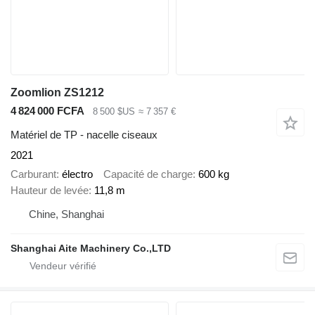
Zoomlion ZS1212
4 824 000 FCFA
8 500 $US
≈ 7 357 €
Matériel de TP - nacelle ciseaux
2021
Carburant
électro
Capacité de charge
600 kg
Hauteur de levée
11,8 m
Chine, Shanghai
Shanghai Aite Machinery Co.,LTD