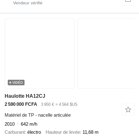
VIDÉO
Haulotte HA12CJ
2 590 000 FCFA
3 950 €
≈ 4 564 $US
Matériel de TP - nacelle articulée
2010
642 m/h
Carburant
électro
Hauteur de levée
11,68 m