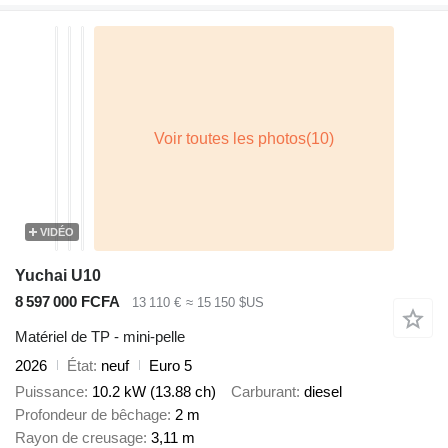
VIDÉO
Yuchai U10
8 597 000 FCFA
13 110 €
≈ 15 150 $US
Matériel de TP - mini-pelle
2026
État
neuf
Euro 5
Puissance
10.2 kW (13.88 ch)
Carburant
diesel
Profondeur de bêchage
2 m
Rayon de creusage
3,11 m