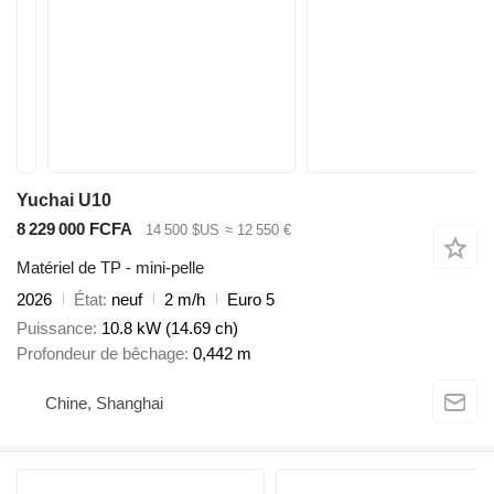
Yuchai U10
8 229 000 FCFA
14 500 $US
≈ 12 550 €
Matériel de TP - mini-pelle
2026
État
neuf
2 m/h
Euro 5
Puissance
10.8 kW (14.69 ch)
Profondeur de bêchage
0,442 m
Chine, Shanghai