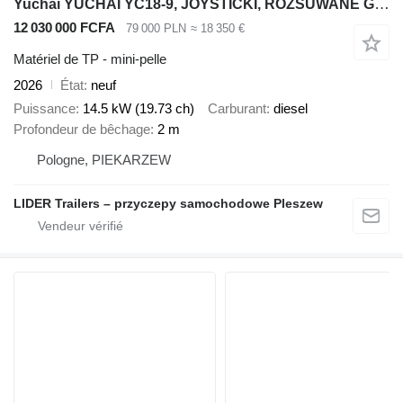
Yuchai YUCHAI YC18-9, JOYSTICKI, ROZSUWANE GĄSIENICE, silnik DIESEL YAN
12 030 000 FCFA
79 000 PLN
≈ 18 350 €
Matériel de TP - mini-pelle
2026
État
neuf
Puissance
14.5 kW (19.73 ch)
Carburant
diesel
Profondeur de bêchage
2 m
Pologne, PIEKARZEW
LIDER Trailers – przyczepy samochodowe Pleszew