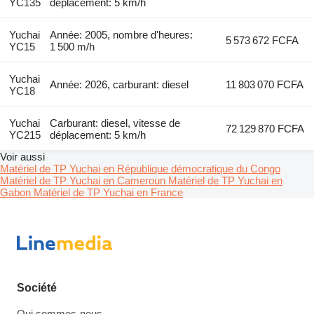
YC135
déplacement: 5 km/h
Yuchai
Année: 2005, nombre d'heures:
5 573 672 FCFA
YC15
1 500 m/h
Yuchai
Année: 2026, carburant: diesel
11 803 070 FCFA
YC18
Yuchai
Carburant: diesel, vitesse de
72 129 870 FCFA
YC215
déplacement: 5 km/h
Voir aussi
Matériel de TP Yuchai en République démocratique du Congo
Matériel de TP Yuchai en Cameroun
Matériel de TP Yuchai en
Gabon
Matériel de TP Yuchai en France
Société
Qui sommes-nous