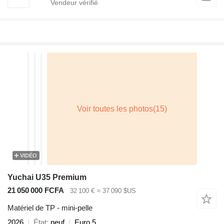
VIDÉO
Yuchai U35 Premium
21 050 000 FCFA
32 100 €
≈ 37 090 $US
Matériel de TP - mini-pelle
2026
État
neuf
Euro 5