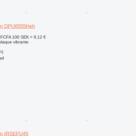
on DPU6555Heh
 FCFA
100 SEK
≈ 9,12 €
plaque vibrante
h)
ad
on IRSEFU45