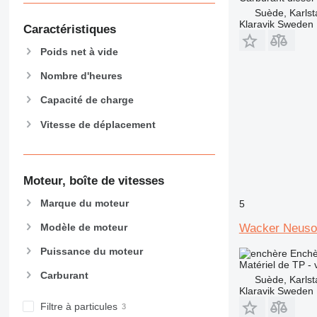
938
Suède, Karlst
Klaravik Sweden
Caractéristiques
950
953
Poids net à vide
955
Nombre d'heures
962
963
Capacité de charge
966
Vitesse de déplacement
972
973
980
Moteur, boîte de vitesses
982
988
Marque du moteur
5
990
Wacker Neuso
Modèle de moteur
992
AP
Puissance du moteur
Enchè
Matériel de TP - 
C-series
Carburant
Suède, Karlst
CB
Klaravik Sweden
CS
Filtre à particules