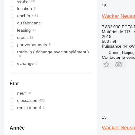
321
8030
vente
15
322
8035
location
323
CT
Wacker Neuso
enchère
324
JS
du fabricant
7 832 000 FCFA
325
JZ
leasing
Matériel de TP - 
2019
326
NXT
crédit
580 m/h
329
S-Series
par versements
Puissance
44 kW 
330
TM
trade-in ( échange avec supplément )
Chine, Beijing
Contacter le ven
336
VMT
échange
340
Vibromax
345
349
État
350
neuf
365
d'occasion
374
remis à neuf
390
395
13
416
Wacker Neuso
Année
420