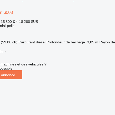
n 6003
15 800 €
≈ 18 260 $US
mini-pelle
(59.86 ch)
Carburant
diesel
Profondeur de bêchage
3,85 m
Rayon de
deur
machines et des véhicules ?
possible !
 annonce