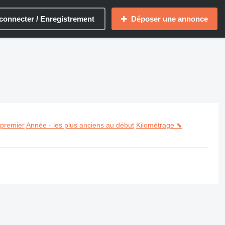
connecter / Enregistrement
Déposer une annonce
 premier
Année - les plus anciens au début
Kilométrage ⬊