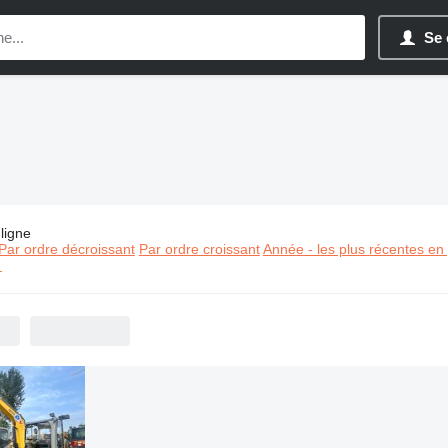
Se 
ligne
es:
Matériel de TP Wacker Neuson
Par ordre décroissant
Par ordre croissant
Année - les plus récentes en
⬈