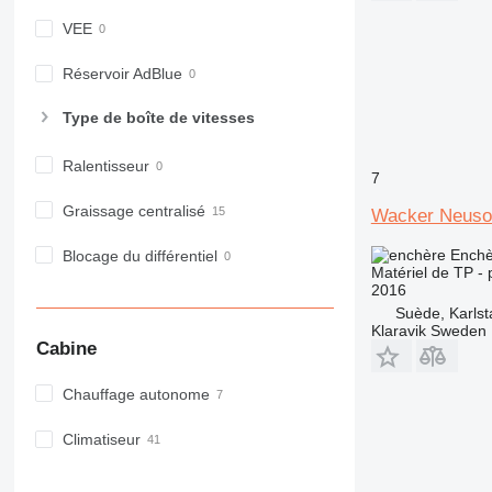
D series
E-series
VEE
F-series
Réservoir AdBlue
GC
IT
Type de boîte de vitesses
M-series
MH
Ralentisseur
7
NR
Graissage centralisé
PM
Wacker Neus
RM
Enchè
Blocage du différentiel
V-series
Matériel de TP - 
2016
Suède, Karlst
Klaravik Sweden
Cabine
Chauffage autonome
Climatiseur