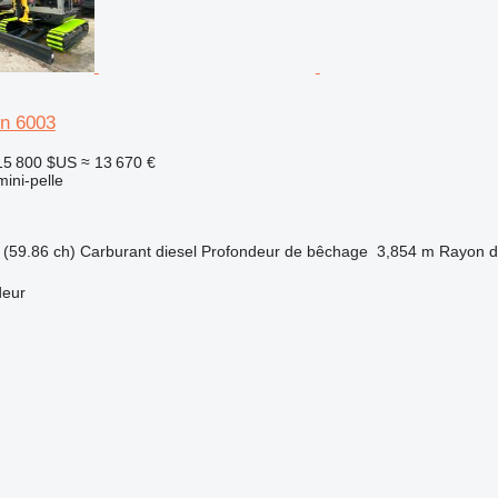
n 6003
15 800 $US
≈ 13 670 €
mini-pelle
(59.86 ch)
Carburant
diesel
Profondeur de bêchage
3,854 m
Rayon d
deur