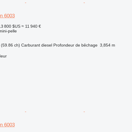
n 6003
13 800 $US
≈ 11 940 €
mini-pelle
(59.86 ch)
Carburant
diesel
Profondeur de bêchage
3,854 m
deur
n 6003