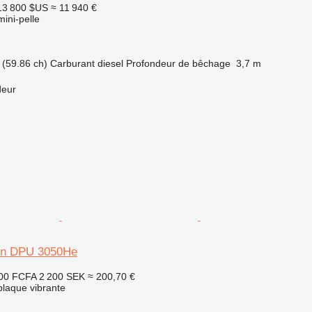
13 800 $US
≈ 11 940 €
mini-pelle
(59.86 ch)
Carburant
diesel
Profondeur de bêchage
3,7 m
deur
on DPU 3050He
00 FCFA
2 200 SEK
≈ 200,70 €
plaque vibrante