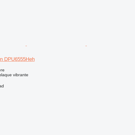
on DPU6555Heh
re
plaque vibrante
ad