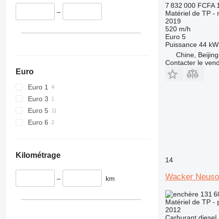
424
7 832 000 FCFA
–
Matériel de TP - 
426
2019
428
520 m/h
Euro 5
430
Puissance
44 kW 
432
Chine, Beijing
Contacter le ven
434
Euro
444
Euro 1
589
Euro 3
826
Euro 5
906
Euro 6
907
908
910
Kilométrage
914
14
918
Wacker Neus
–
km
924
926
131 6
Matériel de TP - 
928
2012
930
Carburant
diesel