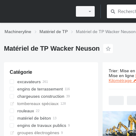
Machineryline
Matériel de TP
Matériel de TP Wacker Neuson
Matériel de TP Wacker Neuson
Trier
:
Mise en 
Catégorie
462 annonc
Mise en ligne
Kilométrage 
excavateurs
engins de terrassement
mini-pelles
chargeuses construction
pelles sur pneus
plaques vibrantes
tombereaux spéciaux
pelles sur chenilles
compacteurs
chargeuses sur pneus
rouleaux
midi pelles
pilonneuses
chargeuses multifonctionnelles
mini tombereaux
matériel de béton
pelles de manutention
chariots télescopiques
camions-bennes
mini rouleaux compresseurs
engins de travaux publics
mini-chargeuses
tombereaux sur chenilles
rouleaux compresseurs
vibrateurs à béton
groupes électrogènes
chargeuses articulées
tombereaux articulés
compacteurs monocylindres
bétonnières
scies à sol