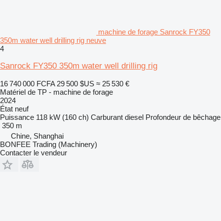
machine de forage Sanrock FY350
350m water well drilling rig neuve
4
Sanrock FY350 350m water well drilling rig
16 740 000 FCFA
29 500 $US
≈ 25 530 €
Matériel de TP - machine de forage
2024
État
neuf
Puissance
118 kW (160 ch)
Carburant
diesel
Profondeur de bêchage
350 m
Chine, Shanghai
BONFEE Trading (Machinery)
Contacter le vendeur