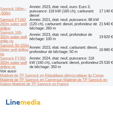
Année: 2023, état: neuf, euro: Euro 3,
Sanrock 180m--
puissance: 118 kW (160 ch), carburant:
17 140 €
-500m
diesel
Sanrock FY260
Année: 2021, état: neuf, puissance: 88 kW
260m water well
(120 ch), carburant: diesel, profondeur de
21 640 €
drilling
bêchage: 260 m
Sanrock 100-
Année: 2023, état: neuf, profondeur de
300m water well
19 820 €
bêchage: 100 m
drillig rig
Sanrock 50-150m
Année: 2023, état: neuf, carburant: diesel,
Water well drilling
16 880 €
profondeur de bêchage: 50 m
rig
Sanrock FY350
Année: 2024, état: neuf, puissance: 118
350m water well
kW (160 ch), carburant: diesel, profondeur
25 530 €
drilling rig
de bêchage: 350 m
Voir aussi
Matériel de TP Sanrock en République démocratique du Congo
Matériel de TP Sanrock en Cameroun
Matériel de TP Sanrock en
Gabon
Matériel de TP Sanrock en France