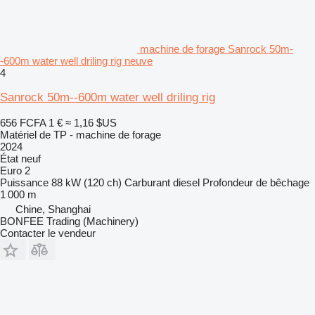
machine de forage Sanrock 50m-
-600m water well driling rig neuve
4
Sanrock 50m--600m water well driling rig
656 FCFA
1 €
≈ 1,16 $US
Matériel de TP - machine de forage
2024
État
neuf
Euro 2
Puissance
88 kW (120 ch)
Carburant
diesel
Profondeur de bêchage
1 000 m
Chine, Shanghai
BONFEE Trading (Machinery)
Contacter le vendeur