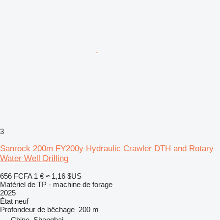
3
Sanrock 200m FY200y Hydraulic Crawler DTH and Rotary
Water Well Drilling
656 FCFA
1 €
≈ 1,16 $US
Matériel de TP - machine de forage
2025
État
neuf
Profondeur de bêchage
200 m
Chine, Shanghai