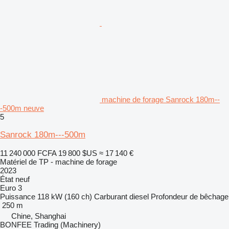
machine de forage Sanrock 180m--
-500m neuve
5
Sanrock 180m---500m
11 240 000 FCFA
19 800 $US
≈ 17 140 €
Matériel de TP - machine de forage
2023
État
neuf
Euro 3
Puissance
118 kW (160 ch)
Carburant
diesel
Profondeur de bêchage
250 m
Chine, Shanghai
BONFEE Trading (Machinery)