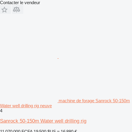
Contacter le vendeur
machine de forage Sanrock 50-150m
Water well drilling rig neuve
4
Sanrock 50-150m Water well drilling rig
11 070 000 FCFA
19 500 $US
≈ 16 880 €