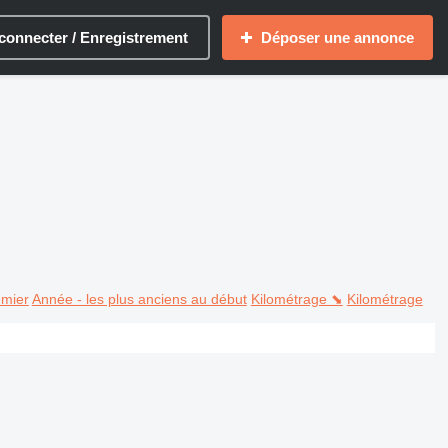
connecter / Enregistrement
Déposer une annonce
emier
Année - les plus anciens au début
Kilométrage ⬊
Kilométrage