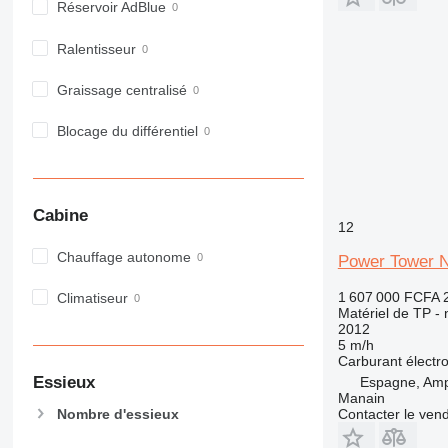
Réservoir AdBlue
980
982
Ralentisseur
988
990
Graissage centralisé
992
Blocage du différentiel
AP
C-series
CB
CS
Cabine
12
D series
Chauffage autonome
E-series
Power Tower
F-series
1 607 000 FCFA
Climatiseur
GC
Matériel de TP - n
2012
IT
5 m/h
M-series
Carburant
électr
MH
Essieux
Espagne, Amp
Manain
NR
Contacter le ven
Nombre d'essieux
PM