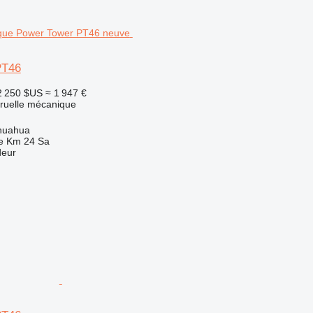
PT46
2 250 $US
≈ 1 947 €
truelle mécanique
huahua
e Km 24 Sa
deur