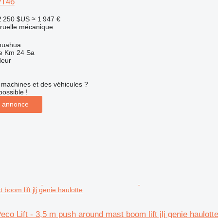
PT46
2 250 $US
≈ 1 947 €
truelle mécanique
huahua
e Km 24 Sa
deur
machines et des véhicules ?
possible !
 annonce
boom lift jlj genie haulotte
co Lift - 3,5 m push around mast boom lift jlj genie haulott