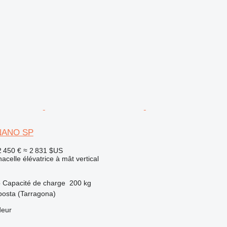
 NANO SP
2 450 €
≈ 2 831 $US
acelle élévatrice à mât vertical
o
Capacité de charge
200 kg
osta (Tarragona)
deur