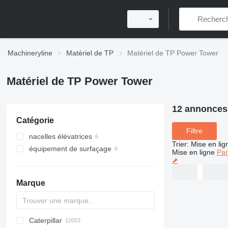
Machineryline
Matériel de TP
Matériel de TP Power Tower
Matériel de TP Power Tower
12 annonces
Catégorie
Filtre
nacelles élévatrices
Trier
:
Mise en lig
équipement de surfaçage
nacelles élévatrices à mât vertical
Mise en ligne
Par
⬈
truelles mécaniques
Marque
Caterpillar
Titan
AL
SP
AX
X-Series
AFW
HD
FlexiROC
1304
400 - series
BC
BG
BB
553
GSH
Leonardo
AHK
K-series
CK
3.5
B-series
450