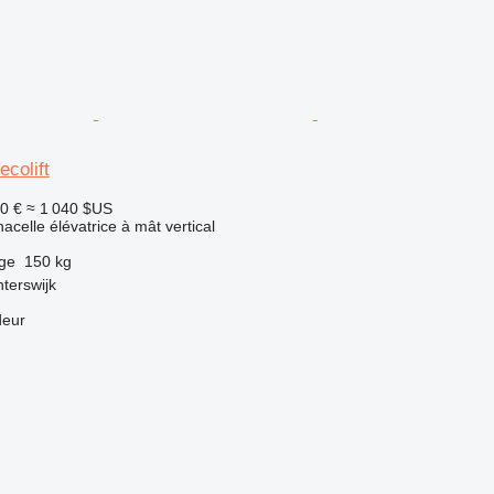
colift
0 €
≈ 1 040 $US
acelle élévatrice à mât vertical
rge
150 kg
terswijk
deur