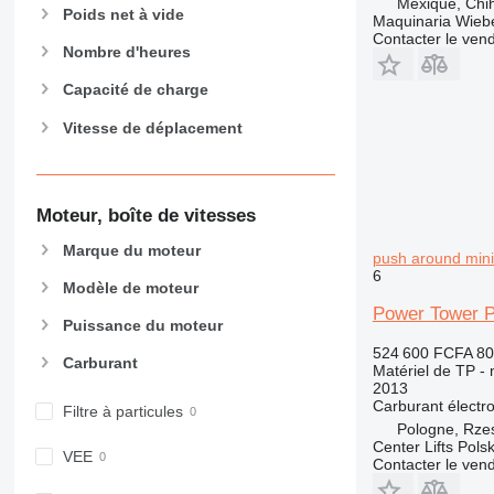
Mexique, Chi
906
Poids net à vide
Maquinaria Wieb
907
Contacter le ven
Nombre d'heures
908
910
Capacité de charge
914
Vitesse de déplacement
918
924
926
Moteur, boîte de vitesses
928
930
Marque du moteur
push around mini 
938
6
Modèle de moteur
950
Power Tower Pe
Puissance du moteur
953
524 600 FCFA
80
955
Carburant
Matériel de TP - n
962
2013
Carburant
électr
963
Filtre à particules
Pologne, Rze
966
Center Lifts Pols
VEE
972
Contacter le ven
973