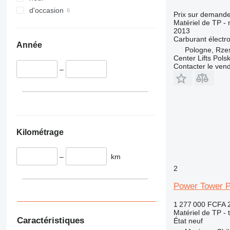
340
Vibromax
d'occasion
345
Prix sur demand
Matériel de TP - n
349
2013
350
Carburant
électr
Année
Pologne, Rze
365
Center Lifts Pols
374
Contacter le ven
–
390
395
416
420
424
Kilométrage
426
428
–
km
430
2
432
Power Tower 
434
444
1 277 000 FCFA
589
Matériel de TP - 
Caractéristiques
État
neuf
826