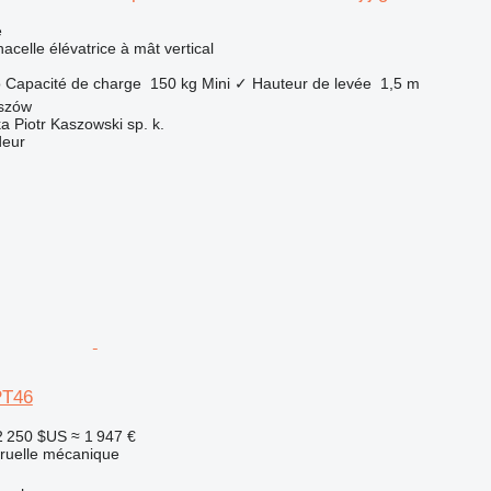
e
acelle élévatrice à mât vertical
o
Capacité de charge
150 kg
Mini
✓
Hauteur de levée
1,5 m
szów
ka Piotr Kaszowski sp. k.
deur
PT46
2 250 $US
≈ 1 947 €
truelle mécanique