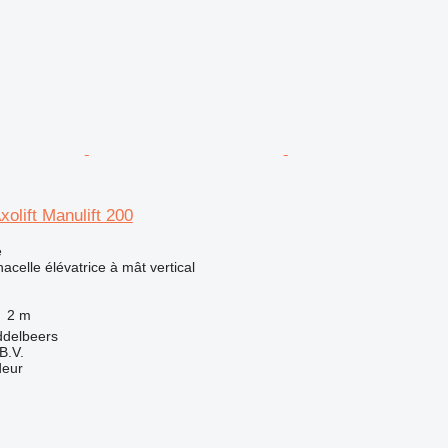
olift Manulift 200
e
acelle élévatrice à mât vertical
2 m
ddelbeers
B.V.
deur