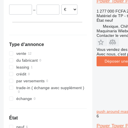
Power Tower 
312
435S
3369
SD
XR
–
1 277 000 FCFA
313
436
3394
XS
Matériel de TP - 
314
437
4069
XZ
État
neuf
315
456
4394
ZL
Mexique, Chi
Maquinaria Wieb
316
457
E-series
Contacter le ven
317
8008
Liftlux
Type d'annonce
318
8018
Pecolift
Vous vendez des 
319
8025
R-series
vente
Avec nous, c'est 
320
8026
Toucan
du fabricant
Déposer une
321
8030
leasing
322
8035
crédit
323
CT
par versements
324
JS
trade-in ( échange avec supplément )
325
JZ
échange
326
NXT
329
S-Series
push around mast 
330
TM
6
État
336
VMT
Power Tower Pe
neuf