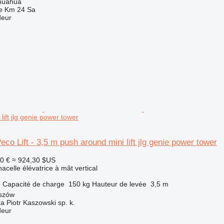
huahua
e Km 24 Sa
deur
lift jlg genie power tower
co Lift - 3,5 m push around mini lift jlg genie power tower
0 €
≈ 924,30 $US
acelle élévatrice à mât vertical
o
Capacité de charge
150 kg
Hauteur de levée
3,5 m
szów
ka Piotr Kaszowski sp. k.
deur