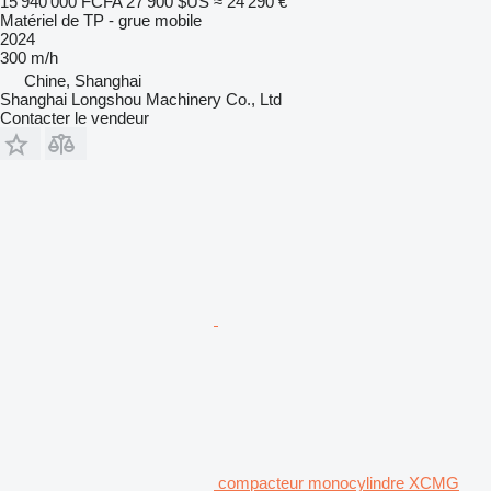
15 940 000 FCFA
27 900 $US
≈ 24 290 €
Matériel de TP - grue mobile
2024
300 m/h
Chine, Shanghai
Shanghai Longshou Machinery Co., Ltd
Contacter le vendeur
compacteur monocylindre XCMG