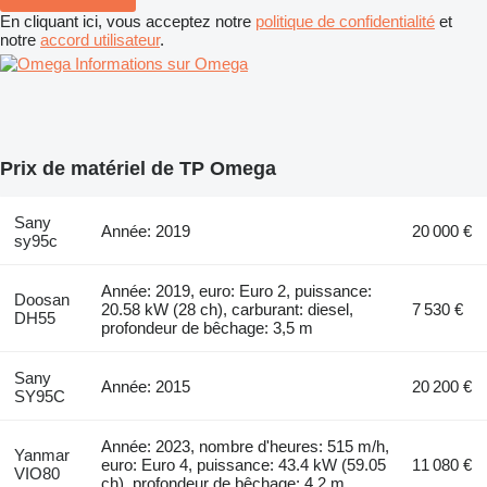
En cliquant ici, vous acceptez notre
politique de confidentialité
et
notre
accord utilisateur
.
Informations sur Omega
Prix de matériel de TP Omega
Sany
Année: 2019
20 000 €
sy95c
Année: 2019, euro: Euro 2, puissance:
Doosan
20.58 kW (28 ch), carburant: diesel,
7 530 €
DH55
profondeur de bêchage: 3,5 m
Sany
Année: 2015
20 200 €
SY95C
Année: 2023, nombre d'heures: 515 m/h,
Yanmar
euro: Euro 4, puissance: 43.4 kW (59.05
11 080 €
VIO80
ch), profondeur de bêchage: 4,2 m