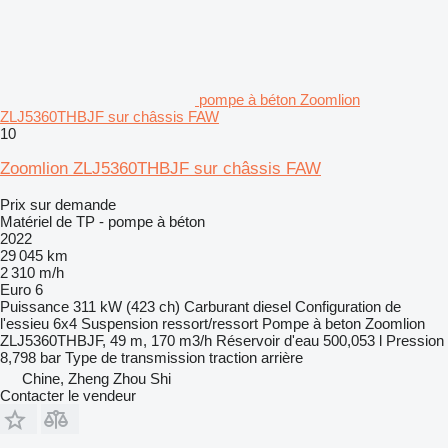
pompe à béton Zoomlion
ZLJ5360THBJF sur châssis FAW
10
Zoomlion ZLJ5360THBJF sur châssis FAW
Prix sur demande
Matériel de TP - pompe à béton
2022
29 045 km
2 310 m/h
Euro 6
Puissance
311 kW (423 ch)
Carburant
diesel
Configuration de
l'essieu
6x4
Suspension
ressort/ressort
Pompe à beton
Zoomlion
ZLJ5360THBJF, 49 m, 170 m3/h
Réservoir d'eau
500,053 l
Pression
8,798 bar
Type de transmission
traction arrière
Chine, Zheng Zhou Shi
Contacter le vendeur