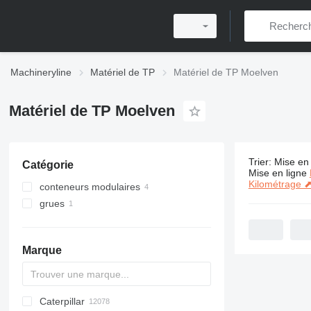
Machineryline
Matériel de TP
Matériel de TP Moelven
Matériel de TP Moelven
Trier
:
Mise en 
Catégorie
5 annonces
Mise en ligne
Kilométrage 
conteneurs modulaires
grues
conteneurs bureaux
grues tout-terrain
Marque
Caterpillar
Titan
AL
SP
AX
X-Series
AFW
HD
FlexiROC
1304
400 - series
BC
BG
BB
553
GSH
Leonardo
AHK
K-series
CK
3.5
B-series
450