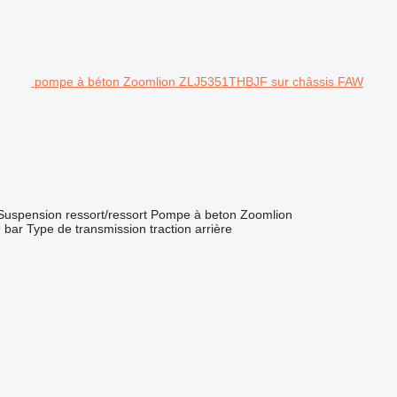
pompe à béton Zoomlion ZLJ5351THBJF sur châssis FAW
Suspension
ressort/ressort
Pompe à beton
Zoomlion
 bar
Type de transmission
traction arrière