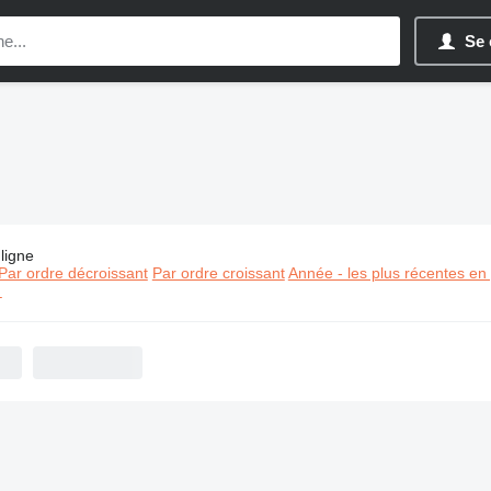
Se 
ligne
:
Matériel de TP Moelven
Par ordre décroissant
Par ordre croissant
Année - les plus récentes en
⬈