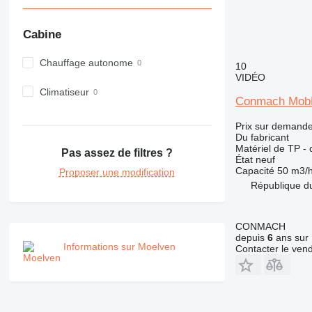
980
982
Cabine
988
990
Chauffage autonome
10
VIDÉO
992
Climatiseur
AP
Conmach MobK
C-series
Prix sur demand
CB
Du fabricant
CS
Matériel de TP -
Pas assez de filtres ?
État
neuf
D series
Capacité
50 m3/
Proposer une modification
E-series
République d
F-series
GC
CONMACH
IT
depuis
6
ans sur 
M-series
Informations sur Moelven
Contacter le ven
MH
NR
PM