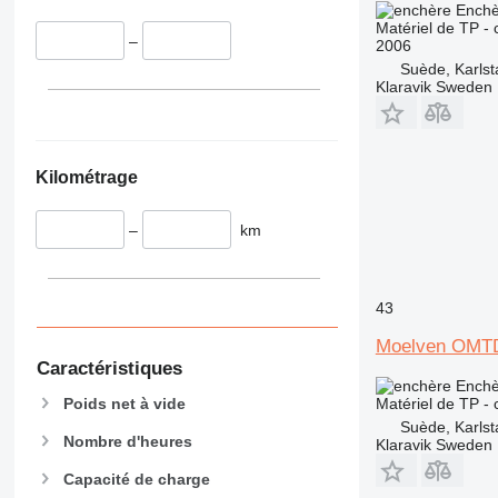
340
Vibromax
Enchè
Matériel de TP -
345
–
2006
349
Suède, Karlst
350
Klaravik Sweden
365
374
390
Kilométrage
395
416
–
km
420
424
426
43
428
Moelven OMT
430
Caractéristiques
432
Enchè
434
Poids net à vide
Matériel de TP -
Suède, Karlst
444
Nombre d'heures
Klaravik Sweden
589
Capacité de charge
826