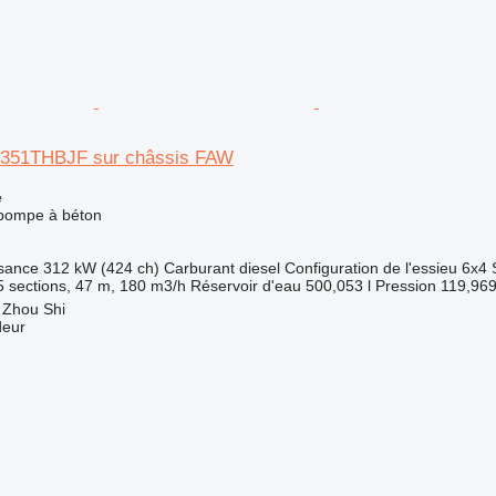
5351THBJF sur châssis FAW
e
 pompe à béton
sance
312 kW (424 ch)
Carburant
diesel
Configuration de l'essieu
6x4
 sections, 47 m, 180 m3/h
Réservoir d'eau
500,053 l
Pression
119,969
 Zhou Shi
deur