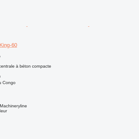
ing-60
e
 centrale à béton compacte
h
u Congo
Machineryline
deur