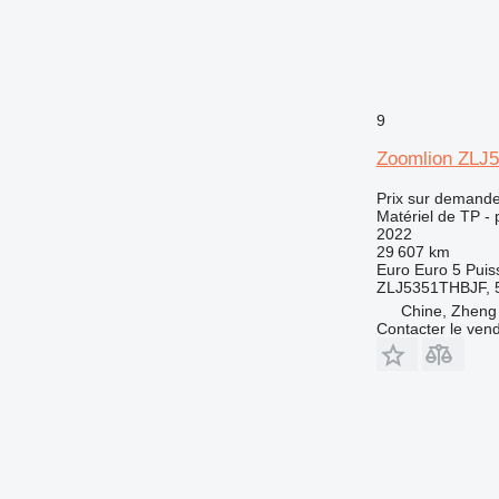
RM
9
Zoomlion ZLJ
Prix sur demand
Matériel de TP -
2022
29 607 km
Euro
Euro 5
Puis
ZLJ5351THBJF, 5
Chine, Zheng
Contacter le ven