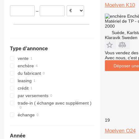
Moelven K10
312
435S
3369
SD
XR
–
313
436
3394
XS
Enchè
314
437
4069
XZ
Matériel de TP -
2000
315
456
4394
ZL
Suède, Karlst
316
457
E-series
Klaravik Sweden
317
8008
Liftlux
Type d'annonce
318
8018
Pecolift
Vous vendez des 
319
8025
R-series
Avec nous, c'est 
vente
320
8026
Toucan
Déposer une
enchère
321
8030
du fabricant
322
8035
leasing
323
CT
crédit
324
JS
par versements
325
JZ
trade-in ( échange avec supplément )
326
NXT
échange
329
S-Series
19
330
TM
Moelven O24
336
VMT
Année