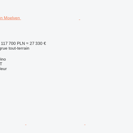
117 700 PLN
≈ 27 330 €
grue tout-terrain
ino
T
deur