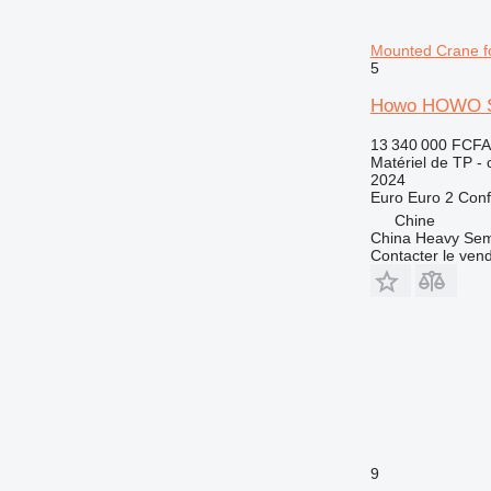
Mounted Crane fo
5
Howo HOWO Sma
13 340 000 FCFA
Matériel de TP -
2024
Euro
Euro 2
Conf
Chine
China Heavy Semi 
Contacter le ven
9