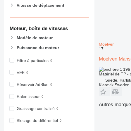
906
Vitesse de déplacement
907
908
910
Moteur, boîte de vitesses
914
Modèle de moteur
918
Moelven
924
Puissance du moteur
17
926
Moelven Mans
928
Filtre à particules
930
1 196
VEE
938
Matériel de TP -
950
Suède, Karlst
Réservoir AdBlue
Klaravik Sweden
953
955
Ralentisseur
962
Autres marques
963
Graissage centralisé
966
Blocage du différentiel
972
973