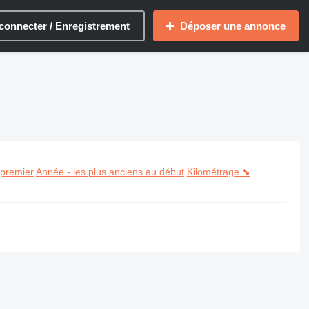
connecter / Enregistrement
Déposer une annonce
 premier
Année - les plus anciens au début
Kilométrage ⬊