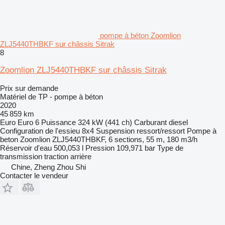
pompe à béton Zoomlion
ZLJ5440THBKF sur châssis Sitrak
8
Zoomlion ZLJ5440THBKF sur châssis Sitrak
Prix sur demande
Matériel de TP - pompe à béton
2020
45 859 km
Euro
Euro 6
Puissance
324 kW (441 ch)
Carburant
diesel
Configuration de l'essieu
8x4
Suspension
ressort/ressort
Pompe à
beton
Zoomlion ZLJ5440THBKF, 6 sections, 55 m, 180 m3/h
Réservoir d'eau
500,053 l
Pression
109,971 bar
Type de
transmission
traction arrière
Chine, Zheng Zhou Shi
Contacter le vendeur