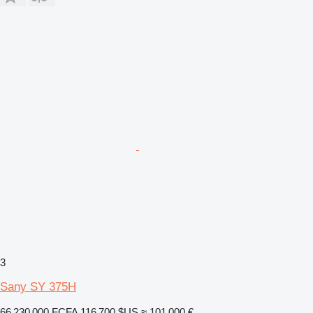
3
Sany SY 375H
66 230 000 FCFA
116 700 $US
≈ 101 000 €