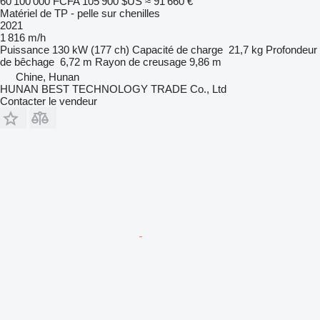
60 100 000 FCFA
105 900 $US
≈ 91 660 €
Matériel de TP - pelle sur chenilles
2021
1 816 m/h
Puissance
130 kW (177 ch)
Capacité de charge
21,7 kg
Profondeur
de bêchage
6,72 m
Rayon de creusage
9,86 m
Chine, Hunan
HUNAN BEST TECHNOLOGY TRADE Co., Ltd
Contacter le vendeur