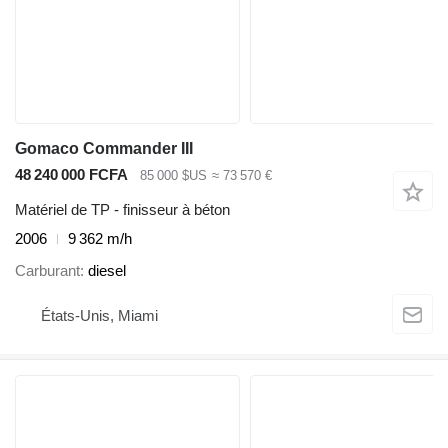
Gomaco Commander III
48 240 000 FCFA
85 000 $US
≈ 73 570 €
Matériel de TP - finisseur à béton
2006
9 362 m/h
Carburant
diesel
États-Unis, Miami