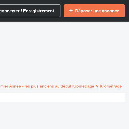
connecter / Enregistrement
Déposer une annonce
emier
Année - les plus anciens au début
Kilométrage ⬊
Kilométrage