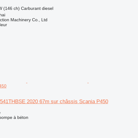
W (146 ch)
Carburant
diesel
hai
tion Machinery Co., Ltd
deur
P450
5541THBSE 2020 67m sur châssis Scania P450
e
 pompe à béton