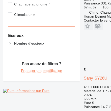
Puissance
331 k
980
Chauffage autonome
67m, 67 m, 180 
982
Chine, Chang
Climatiseur
988
Hunan Beimei Ma
Contacter le ven
990
992
AP
Essieux
C-series
Nombre d'essieux
CB
CS
D series
E-series
Pas assez de filtres ?
5
F-series
Proposer une modification
GC
Sany SY26U
IT
4 907 000 FCFA
M-series
Informations sur Furd
Matériel de TP - 
MH
2024
655 m/h
NR
Euro 5
PM
Puissance
14.7 k