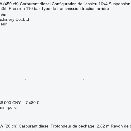
W (450 ch)
Carburant
diesel
Configuration de l'essieu
10x4
Suspension
m3/h
Pression
110 bar
Type de transmission
traction arrière
sha
chinery Co.,Ltd
deur
58 000 CNY
≈ 7 480 €
mini-pelle
W (20 ch)
Carburant
diesel
Profondeur de bêchage
2,82 m
Rayon de 