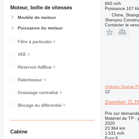
907
660 m/h
Moteur, boîte de vitesses
Puissance
107 k
908
Chine, Shang
Modèle de moteur
910
Shenyou Construc
Contacter le ven
914
Puissance du moteur
918
920
Filtre à particules
924
VEE
926
928
Réservoir AdBlue
930
938
Ralentisseur
950
châssis Scania 
12
953
Graissage centralisé
955
Zoomlion ZLJ
Blocage du différentiel
962
Prix sur demand
963
Matériel de TP -
966
2020
23 364 km
972
Cabine
1 531 m/h
973
Euro 6