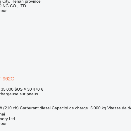
 City, Henan province
ING CO.,LTD
deur
AT 962G
35 000 $US
≈ 30 470 €
 chargeuse sur pneus
W (210 ch)
Carburant
diesel
Capacité de charge
5 000 kg
Vitesse de 
hai
nery Ltd
deur