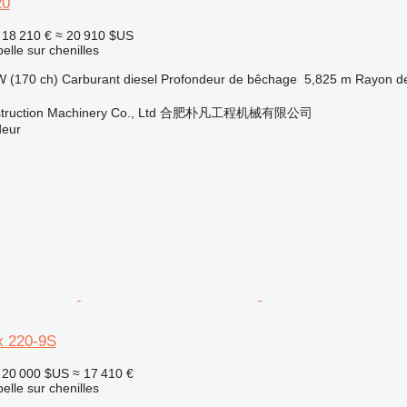
20
18 210 €
≈ 20 910 $US
elle sur chenilles
W (170 ch)
Carburant
diesel
Profondeur de bêchage
5,825 m
Rayon d
onstruction Machinery Co., Ltd 合肥朴凡工程机械有限公司
deur
x 220-9S
20 000 $US
≈ 17 410 €
elle sur chenilles