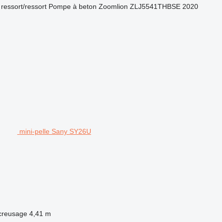
ressort/ressort
Pompe à beton
Zoomlion ZLJ5541THBSE 2020
mini-pelle Sany SY26U
creusage
4,41 m