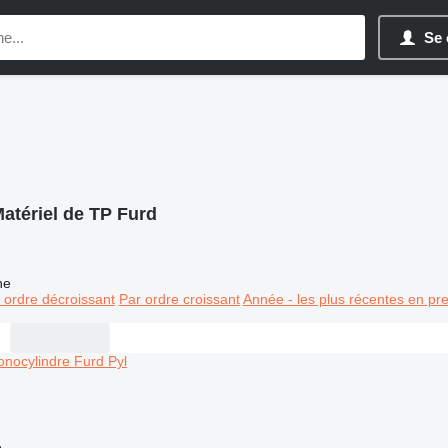
Se 
atériel de TP Furd
ne
 ordre décroissant
Par ordre croissant
Année - les plus récentes en pr
e