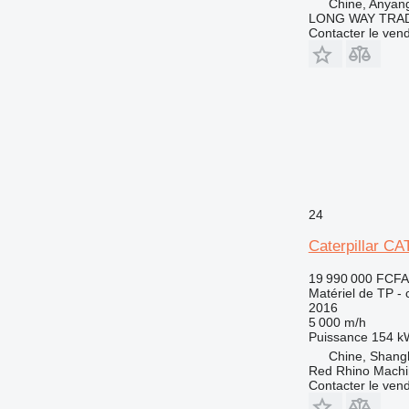
RM
Chine, Anyang
LONG WAY TRAD
V-series
Contacter le ven
24
Caterpillar C
19 990 000 FCFA
Matériel de TP -
2016
5 000 m/h
Puissance
154 k
Chine, Shang
Red Rhino Machi
Contacter le ven