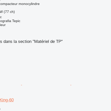
 compacteur monocylindre
W (77 ch)
ic
ografia Tepic
deur
 dans la section "Matériel de TP"
ing-60
e