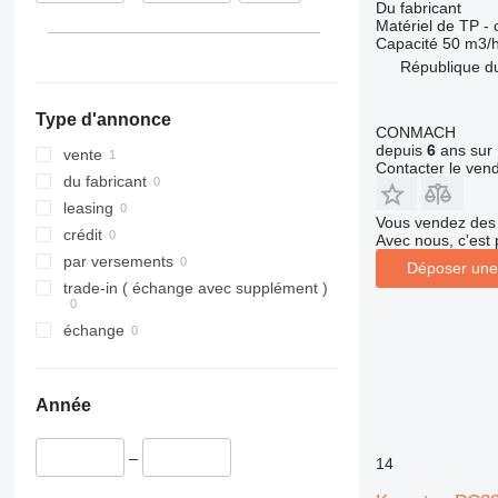
Du fabricant
313
435S
3369
XS
Matériel de TP -
Capacité
50 m3/
314
436
3394
XZ
République d
315
437
4069
ZL
316
456
4394
Type d'annonce
317
457
E-series
CONMACH
depuis
6
ans sur 
318
8008
Liftlux
vente
Contacter le ven
319
8018
Pecolift
du fabricant
320
8025
R-series
leasing
Vous vendez des 
321
8026
Toucan
crédit
Avec nous, c'est 
322
8030
par versements
Déposer une
323
8035
trade-in ( échange avec supplément )
324
CT
échange
325
JS
326
JZ
329
NXT
Année
330
S-Series
336
TM
–
14
340
VMT