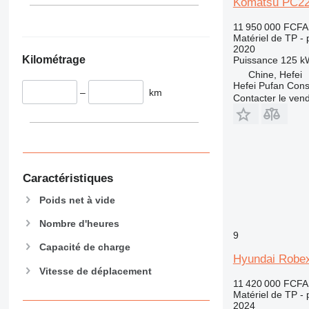
345
Vibromax
Komatsu PC2
349
11 950 000 FCFA
350
Matériel de TP - p
2020
365
Kilométrage
Puissance
125 k
374
Chine, Hefei
390
Hefei Pufan C
–
km
Contacter le ven
395
416
420
424
426
Caractéristiques
428
430
Poids net à vide
432
Nombre d'heures
434
9
Capacité de charge
444
Hyundai Robe
589
Vitesse de déplacement
826
11 420 000 FCFA
Matériel de TP - p
906
2024