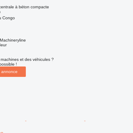
 centrale à béton compacte
h
u Congo
Machineryline
deur
machines et des véhicules ?
possible !
 annonce