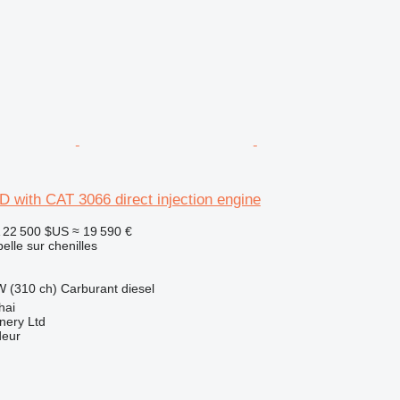
0D with CAT 3066 direct injection engine
22 500 $US
≈ 19 590 €
elle sur chenilles
W (310 ch)
Carburant
diesel
hai
nery Ltd
deur