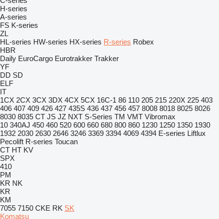
C-series
H-series
A-series
FS
K-series
ZL
HL-series
HW-series
HX-series
R-series
Robex
HBR
Daily
EuroCargo
Eurotrakker
Trakker
YF
DD
SD
ELF
IT
1CX
2CX
3CX
3DX
4CX
5CX
16C-1
86
110
205
215
220X
225
403
406
407
409
426
427
435S
436
437
456
457
8008
8018
8025
8026
8030
8035
CT
JS
JZ
NXT
S-Series
TM
VMT
Vibromax
10
340AJ
450
460
520
600
660
680
800
860
1230
1250
1350
1930
1932
2030
2630
2646
3246
3369
3394
4069
4394
E-series
Liftlux
Pecolift
R-series
Toucan
CT
HT
KV
SPX
410
PM
KR
NK
KR
KM
7055
7150
CKE
RK
SK
Komatsu