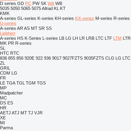
D series
GD
PC
PW
SK
WA
WB
5035
5050
5065
5075
Allrad
KL
KT
KMK
A-series
GL-series
K-series
KH-series
KX-series
M-series
R-series
U-series
A-series
AR
AS
MT
SR
SS
Liebherr
A-series
HS
K-Series
L-series
LB
LG
LH
LR
LRB
LTC
LTF
LTM
LTR
MK
PR
R-series
SL
HTC
RTC
836
855
856
920E
922
936
9017
9027FZTS
9035FZTS
CLG
LG
LTC
ZL
GRIL
CDM
LG
FR
LE
TGA
TGL
TGM
TGS
MP
Madpatcher
MC
DS
ES
HR
AETJ
ATJ
MT
TJ
VJR
XE
MI
Parma