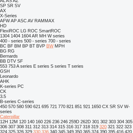
AL
AS
AZ
SP
SR
SV
AX
X-Series
AFW
AP
ASC
AV
RAMMAX
HD
FlexiROC
LG
ROC
SmartROC
1304
1404
1604
AR
MH
W series
400 - series
500 - series
700 - series
BC
BF
BM
BP
BT
BVP
BW
MPH
BG
RG
Bernards
BB
DTV
SF
553
753
A series
E series
S series
T series
GSH
Leonardo
AHK
K-series
PC
CK
3.5
B-series
C-series
450
570
580
590
621
695
721
770
821
851
921
1650
CX
SR
SV
W-
series
Caterpillar
12H
12M
120
140
160
226
236
246
259D
262D
301
302
303
304
305
306
307
308
311
312
313
314
315
316
317
318
319
320
321
322
323
324
325
326
329
330
336
340
345
349
350
365
374
390
395
416
420