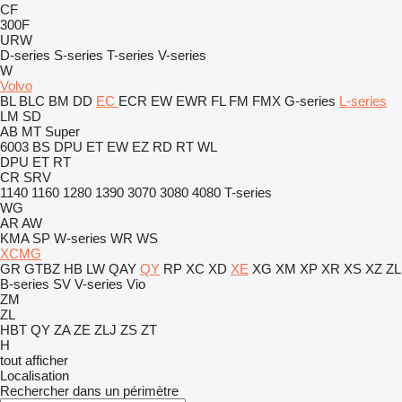
CF
300F
URW
D-series
S-series
T-series
V-series
W
Volvo
BL
BLC
BM
DD
EC
ECR
EW
EWR
FL
FM
FMX
G-series
L-series
LM
SD
AB
MT
Super
6003
BS
DPU
ET
EW
EZ
RD
RT
WL
DPU
ET
RT
CR
SRV
1140
1160
1280
1390
3070
3080
4080
T-series
WG
AR
AW
KMA
SP
W-series
WR
WS
XCMG
GR
GTBZ
HB
LW
QAY
QY
RP
XC
XD
XE
XG
XM
XP
XR
XS
XZ
ZL
B-series
SV
V-series
Vio
ZM
ZL
HBT
QY
ZA
ZE
ZLJ
ZS
ZT
H
tout afficher
Localisation
Rechercher dans un périmètre