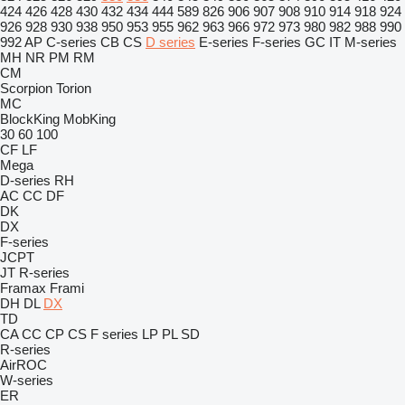
424
426
428
430
432
434
444
589
826
906
907
908
910
914
918
924
926
928
930
938
950
953
955
962
963
966
972
973
980
982
988
990
992
AP
C-series
CB
CS
D series
E-series
F-series
GC
IT
M-series
MH
NR
PM
RM
CM
Scorpion
Torion
MC
BlockKing
MobKing
30
60
100
CF
LF
Mega
D-series
RH
AC
CC
DF
DK
DX
F-series
JCPT
JT
R-series
Framax
Frami
DH
DL
DX
TD
CA
CC
CP
CS
F series
LP
PL
SD
R-series
AirROC
W-series
ER