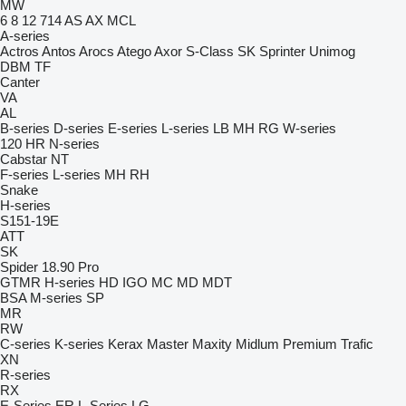
MW
6
8
12
714
AS
AX
MCL
A-series
Actros
Antos
Arocs
Atego
Axor
S-Class
SK
Sprinter
Unimog
DBM
TF
Canter
VA
AL
B-series
D-series
E-series
L-series
LB
MH
RG
W-series
120
HR
N-series
Cabstar
NT
F-series
L-series
MH
RH
Snake
H-series
S151-19E
ATT
SK
Spider 18.90 Pro
GTMR
H-series
HD
IGO
MC
MD
MDT
BSA
M-series
SP
MR
RW
C-series
K-series
Kerax
Master
Maxity
Midlum
Premium
Trafic
XN
R-series
RX
E-Series
ER
L-Series
LG