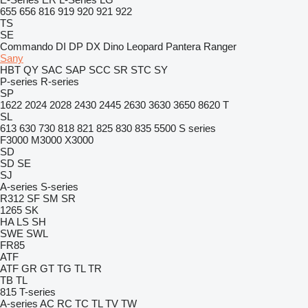
655
656
816
919
920
921
922
TS
SE
Commando
DI
DP
DX
Dino
Leopard
Pantera
Ranger
Sany
HBT
QY
SAC
SAP
SCC
SR
STC
SY
P-series
R-series
SP
1622
2024
2028
2430
2445
2630
3630
3650
8620 T
SL
613
630
730
818
821
825
830
835
5500
S series
F3000
M3000
X3000
SD
SD
SE
SJ
A-series
S-series
R312
SF
SM
SR
1265
SK
HA
LS
SH
SWE
SWL
FR85
ATF
ATF
GR
GT
TG
TL
TR
TB
TL
815
T-series
A-series
AC
RC
TC
TL
TV
TW