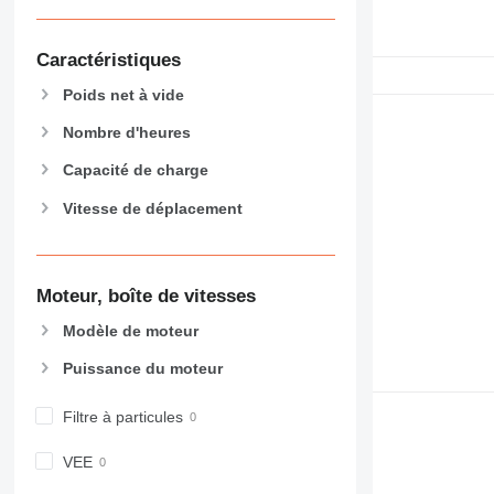
434
444
Caractéristiques
589
826
Poids net à vide
906
Nombre d'heures
907
908
Capacité de charge
910
Vitesse de déplacement
914
918
920
Moteur, boîte de vitesses
924
926
Modèle de moteur
928
Puissance du moteur
930
938
Filtre à particules
950
953
VEE
955