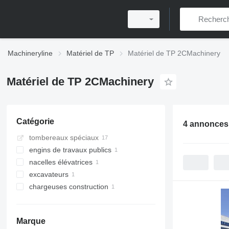
Machineryline
Matériel de TP
Matériel de TP 2CMachinery
Matériel de TP 2CMachinery
Catégorie
4 annonces
tombereaux spéciaux
engins de travaux publics
nacelles élévatrices
scies à béton
excavateurs
plate-formes suspendues
chargeuses construction
mini-pelles
chargeuses sur pneus
Marque