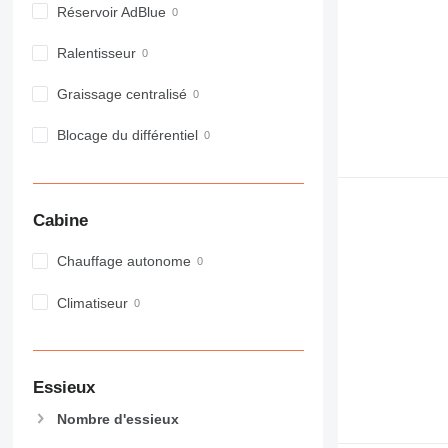
Réservoir AdBlue
962
963
Ralentisseur
966
972
Graissage centralisé
973
Blocage du différentiel
980
982
988
990
Cabine
992
AP
Chauffage autonome
C-series
Climatiseur
CB
CS
D series
E-series
Essieux
F-series
Nombre d'essieux
GC