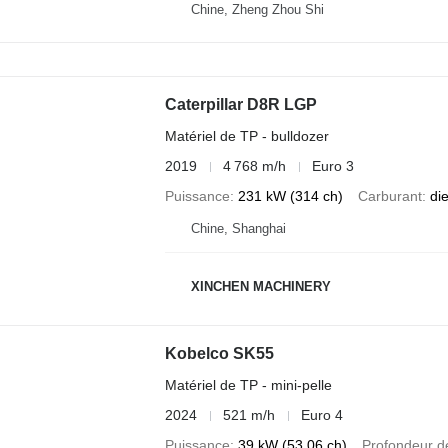
Chine, Zheng Zhou Shi
Caterpillar D8R LGP
Matériel de TP - bulldozer
2019
4 768 m/h
Euro 3
Puissance
231 kW (314 ch)
Carburant
di
Chine, Shanghai
XINCHEN MACHINERY
Kobelco SK55
Matériel de TP - mini-pelle
2024
521 m/h
Euro 4
Puissance
39 kW (53.06 ch)
Profondeur d