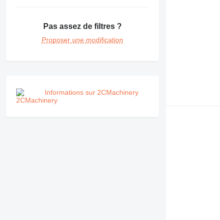
IT
M-series
MH
Pas assez de filtres ?
NR
Proposer une modification
PM
RM
V-series
Informations sur 2CMachinery