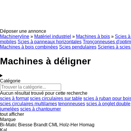
Déposer une annonce
Machineryline
»
Matériel industriel
»
Machines à bois
»
Scies à
mobiles
Scies à panneaux horizontales
Tronçonneuses d'optim
Machines à bois combinées
Scies pendulaires
Scieries à scies
Machines à déligner
Catégorie
Aucun résultat trouvé pour cette recherche
scies à format
scies circulaires sur table
scies à ruban pour boi
scies circulaires multilames
tenonneuses
scies à onglet double
jumelées
scies à chantourner
tout afficher
Marque
Bi-Matic
Biesse
Brandt
CML
Holz-Her
Homag
Kal