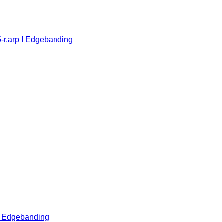
5-r.arp I Edgebanding
I Edgebanding