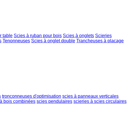
r table
Scies à ruban pour bois
Scies à onglets
Scieries
s
Tenonneuses
Scies à onglet double
Trancheuses à placage
s
tronçonneuses d'optimisation
scies à panneaux verticales
à bois combinées
scies pendulaires
scieries à scies circulaires