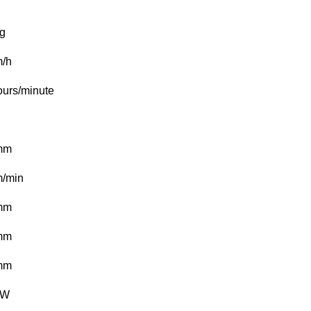
g
/h
ours/minute
mm
/min
mm
mm
mm
kW