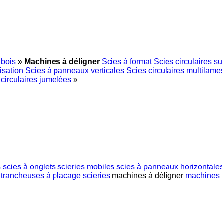
 bois
»
Machines à déligner
Scies à format
Scies circulaires su
isation
Scies à panneaux verticales
Scies circulaires multilame
 circulaires jumelées
»
s
scies à onglets
scieries mobiles
scies à panneaux horizontale
trancheuses à placage
scieries
machines à déligner
machines 