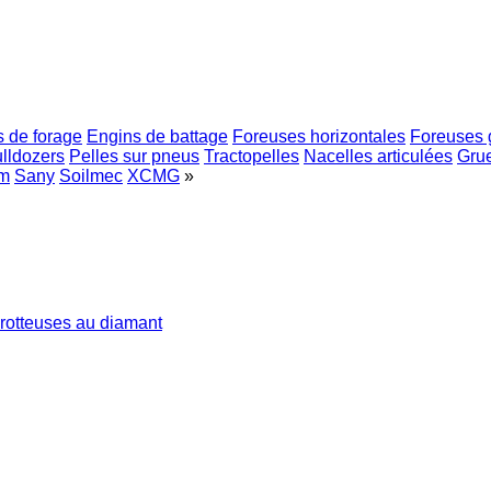
 de forage
Engins de battage
Foreuses horizontales
Foreuses 
lldozers
Pelles sur pneus
Tractopelles
Nacelles articulées
Gru
m
Sany
Soilmec
XCMG
»
rotteuses au diamant