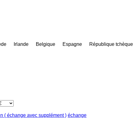
ède
Irlande
Belgique
Espagne
République tchèque
in ( échange avec supplément )
échange