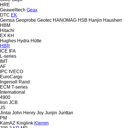
HRE
Geawelltech
Geax
DTC
EK
Gemsa
Geoprobe
Geotec
HANOMAG
HSB
Hanjin
Hausherr
HBM
Hitachi
EX
KH
Hughes
Hydra
Hütte
HBR
ICE
IFA
L-series
IMT
AF
IPC
IVECO
EuroCargo
Ingersoll Rand
ECM
T-series
International
4900
Iron
JCB
JS
Jintai
John Henry
Joy
Junjin
Junttan
PM
KamAZ
Kinglink
Klemm