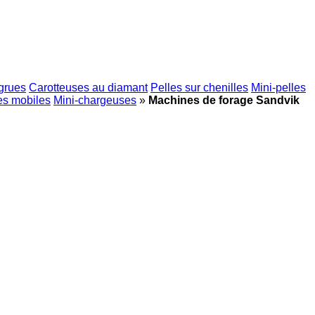
grues
Carotteuses au diamant
Pelles sur chenilles
Mini-pelles
es mobiles
Mini-chargeuses
»
Machines de forage Sandvik