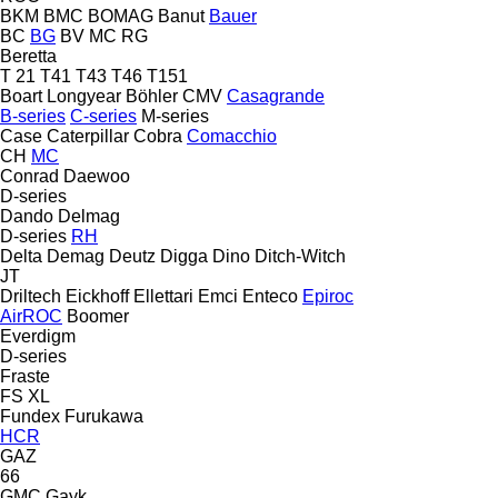
BKM
BMC
BOMAG
Banut
Bauer
BC
BG
BV
MC
RG
Beretta
T 21
T41
T43
T46
T151
Boart Longyear
Böhler
CMV
Casagrande
B-series
C-series
M-series
Case
Caterpillar
Cobra
Comacchio
CH
MC
Conrad
Daewoo
D-series
Dando
Delmag
D-series
RH
Delta
Demag
Deutz
Digga
Dino
Ditch-Witch
JT
Driltech
Eickhoff
Ellettari
Emci
Enteco
Epiroc
AirROC
Boomer
Everdigm
D-series
Fraste
FS
XL
Fundex
Furukawa
HCR
GAZ
66
GMC
Gayk