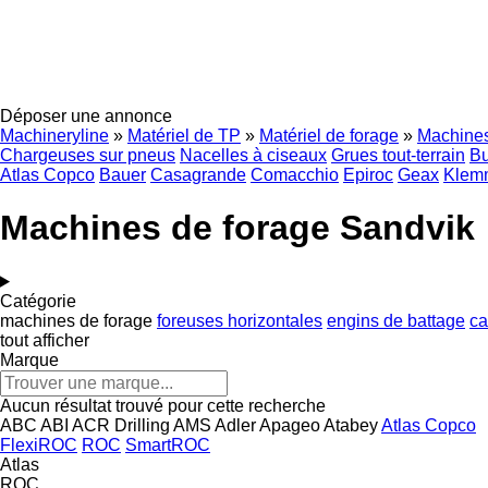
Déposer une annonce
Machineryline
»
Matériel de TP
»
Matériel de forage
»
Machines
Chargeuses sur pneus
Nacelles à ciseaux
Grues tout-terrain
Bu
Atlas Copco
Bauer
Casagrande
Comacchio
Epiroc
Geax
Klem
Machines de forage Sandvik
Catégorie
machines de forage
foreuses horizontales
engins de battage
ca
tout afficher
Marque
Aucun résultat trouvé pour cette recherche
ABC
ABI
ACR Drilling
AMS
Adler
Apageo
Atabey
Atlas Copco
FlexiROC
ROC
SmartROC
Atlas
ROC