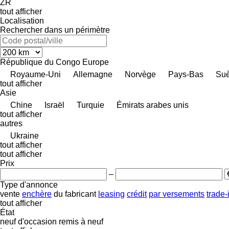
ZR
tout afficher
Localisation
Rechercher dans un périmètre
République du Congo
Europe
Royaume-Uni
Allemagne
Norvège
Pays-Bas
Su
tout afficher
Asie
Chine
Israël
Turquie
Émirats arabes unis
tout afficher
autres
Ukraine
tout afficher
tout afficher
Prix
–
Type d'annonce
vente
enchère
du fabricant
leasing
crédit
par versements
trade-
tout afficher
État
neuf
d'occasion
remis à neuf