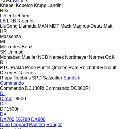
709-2
KR
MR
Knebel
Kobelco
Krupp
Landini
Rex
Leffer
Liebherr
LB
LRB
R-series
LiuGong
Llamada
MAN
MDT
Mack
Magirus-Deutz
Mait
HR
Massenza
MI
Mercedes-Benz
SK
Unimog
Montabert
Mueller
NCB
Nemek
Nordmeyer
Normet
O&K
RH
PTC
Prakla
Pride
Puntel
Qmatec
Ram
Reichdrill
Renault
D-series
G-series
Rippa
Robbins
SPD
Salzgitter
Sandvik
Commando
Commando DC130Ri
Commando DC300Ri
DI
DI550
DI600
DP
DP1500i
DX
DX700
DX780
DX800
Dino
Leopard
Pantera
Ranger