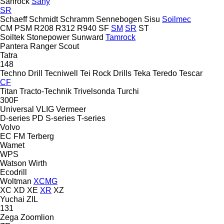
Sanrock
Sany
SR
Schaeff
Schmidt
Schramm
Sennebogen
Sisu
Soilmec
CM
PSM
R208
R312
R940
SF
SM
SR
ST
Soiltek
Stonepower
Sunward
Tamrock
Pantera
Ranger
Scout
Tatra
148
Techno Drill
Tecniwell
Tei Rock Drills
Teka
Teredo
Tescar
CF
Titan
Tracto-Technik
Trivelsonda
Turchi
300F
Universal
VLIG
Vermeer
D-series
PD
S-series
T-series
Volvo
EC
FM
Terberg
Wamet
WPS
Watson
Wirth
Ecodrill
Woltman
XCMG
XC
XD
XE
XR
XZ
Yuchai
ZIL
131
Zega
Zoomlion