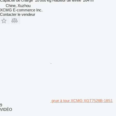
Capacité de charge
10 000 kg
Hauteur de levée
264 m
Chine, Xuzhou
XCMG E-commerce Inc.
Contacter le vendeur
grue à tour XCMG XGT7528B-18S1
9
VIDÉO