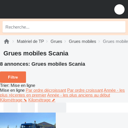
Matériel de TP
Grues
Grues mobiles
Grues mobile
Grues mobiles Scania
8 annonces:
Grues mobiles Scania
Filtre
Trier
:
Mise en ligne
Mise en ligne
Par ordre décroissant
Par ordre croissant
Année - les
plus récentes en premier
Année - les plus anciens au début
Kilométrage ⬊
Kilométrage ⬈