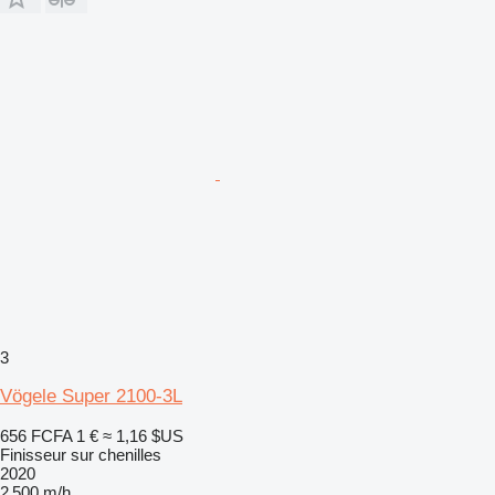
3
Vögele Super 2100-3L
656 FCFA
1 €
≈ 1,16 $US
Finisseur sur chenilles
2020
2 500 m/h