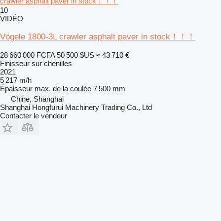
crawler asphalt paver in stock！！！
10
VIDÉO
Vögele 1800-3L crawler asphalt paver in stock！！！
28 660 000 FCFA
50 500 $US
≈ 43 710 €
Finisseur sur chenilles
2021
5 217 m/h
Épaisseur max. de la coulée
7 500 mm
Chine, Shanghai
Shanghai Hongfurui Machinery Trading Co., Ltd
Contacter le vendeur