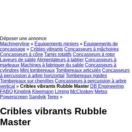
Déposer une annonce
Machineryline
»
Équipements miniers
»
Équipements de
concassage
»
Cribles vibrants
Concasseurs à mâchoires
Concasseurs à cône
Tamis rotatifs
Concasseurs à rotor
Laveurs de sable
Alimentateurs à tablier
Concasseurs à
marteaux
Machines à fabriquer du sable
Concasseurs à
cylindres
Mini tombereaux
Tombereaux articulés
Concasseurs
à percussion à arbre horizontal
Tombereaux rigides
Tombereaux sur chenilles
Concasseurs à percussion à arbre
vertical
»
Cribles vibrants Rubble Master
DB Engineering
FABO
Kinglink
Kleemann
Liming
McCloskey
Metso
Powerscreen
Sandvik
Terex
»
Cribles vibrants Rubble
Master