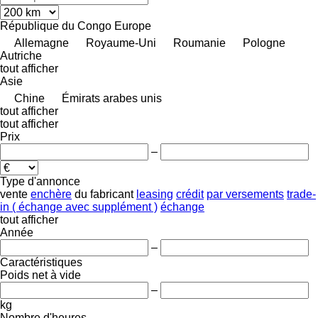
République du Congo
Europe
Allemagne
Royaume-Uni
Roumanie
Pologne
Autriche
tout afficher
Asie
Chine
Émirats arabes unis
tout afficher
tout afficher
Prix
–
Type d'annonce
vente
enchère
du fabricant
leasing
crédit
par versements
trade-
in ( échange avec supplément )
échange
tout afficher
Année
–
Caractéristiques
Poids net à vide
–
kg
Nombre d'heures