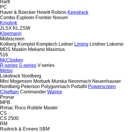
Hartl
PC
Haver & Boecker
Hewitt Robins
Keestrack
Combo
Explorer
Frontier
Novum
Kinglink
2LSX
KL
ZSW
Kleemann
Mobiscreen
Kolberg
Komplet
Komptech
Leitner
Liming
Lindner
Lokomo
MDS
Maskin Mekano
Maximus
516
McCloskey
R-series
S-series
V-series
Metso
Lokotrack
Nordberg
Mini
Mogensen
Morbark
Murska
Neonmach
Neuenhauser
Nordberg
Peterson
Polygonmach
Portafill
Powerscreen
Chieftain
Commander
Warrior
Pronar
MPB
Rimac
Roco
Rubble Master
CS
CS 2500
RM
Rudnick & Enners
SBM