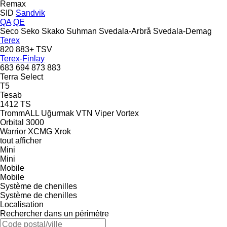
Remax
SID
Sandvik
QA
QE
Seco
Seko
Skako
Suhman
Svedala-Arbrå
Svedala-Demag
Terex
820
883+
TSV
Terex-Finlay
683
694
873
883
Terra Select
T5
Tesab
1412
TS
TrommALL
Uğurmak
VTN
Viper
Vortex
Orbital 3000
Warrior
XCMG
Xrok
tout afficher
Mini
Mini
Mobile
Mobile
Système de chenilles
Système de chenilles
Localisation
Rechercher dans un périmètre