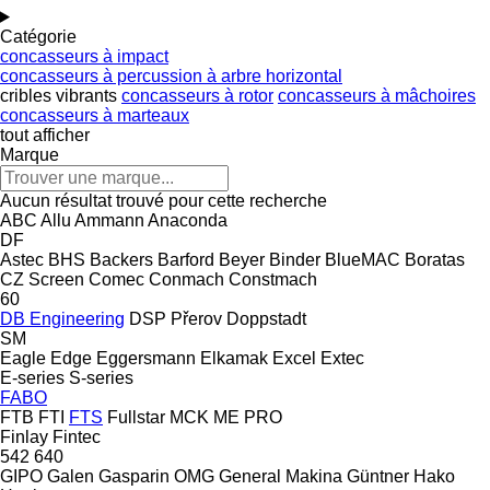
Catégorie
concasseurs à impact
concasseurs à percussion à arbre horizontal
cribles vibrants
concasseurs à rotor
concasseurs à mâchoires
concasseurs à marteaux
tout afficher
Marque
Aucun résultat trouvé pour cette recherche
ABC
Allu
Ammann
Anaconda
DF
Astec
BHS
Backers
Barford
Beyer
Binder
BlueMAC
Boratas
CZ Screen
Comec
Conmach
Constmach
60
DB Engineering
DSP Přerov
Doppstadt
SM
Eagle
Edge
Eggersmann
Elkamak
Excel
Extec
E-series
S-series
FABO
FTB
FTI
FTS
Fullstar
MCK
ME
PRO
Finlay
Fintec
542
640
GIPO
Galen
Gasparin OMG
General Makina
Güntner
Hako