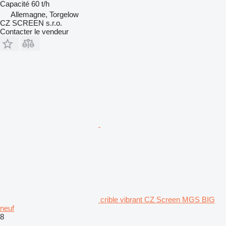
Capacité
60 t/h
Allemagne, Torgelow
CZ SCREEN s.r.o.
Contacter le vendeur
crible vibrant CZ Screen MGS BIG
neuf
8