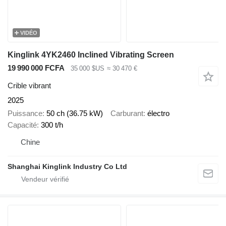
VIDÉO
Kinglink 4YK2460 Inclined Vibrating Screen
19 990 000 FCFA
35 000 $US
≈ 30 470 €
Crible vibrant
2025
Puissance
50 ch (36.75 kW)
Carburant
électro
Capacité
300 t/h
Chine
Shanghai Kinglink Industry Co Ltd