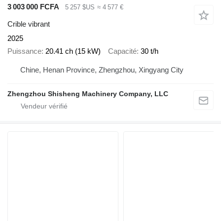
3 003 000 FCFA
5 257 $US
≈ 4 577 €
Crible vibrant
2025
Puissance
20.41 ch (15 kW)
Capacité
30 t/h
Chine, Henan Province, Zhengzhou, Xingyang City
Zhengzhou Shisheng Machinery Company, LLC