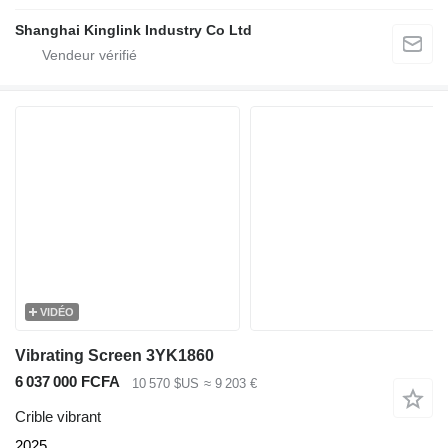
Shanghai Kinglink Industry Co Ltd
VIDÉO
Vibrating Screen 3YK1860
6 037 000 FCFA
10 570 $US
≈ 9 203 €
Crible vibrant
2025