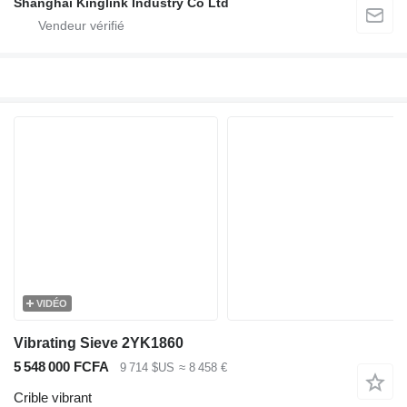
Shanghai Kinglink Industry Co Ltd
VIDÉO
Vibrating Sieve 2YK1860
5 548 000 FCFA
9 714 $US
≈ 8 458 €
Crible vibrant