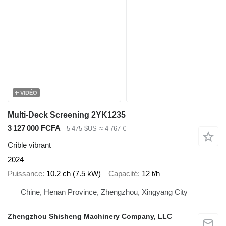
VIDÉO
Multi-Deck Screening 2YK1235
3 127 000 FCFA
5 475 $US
≈ 4 767 €
Crible vibrant
2024
Puissance
10.2 ch (7.5 kW)
Capacité
12 t/h
Chine, Henan Province, Zhengzhou, Xingyang City
Zhengzhou Shisheng Machinery Company, LLC