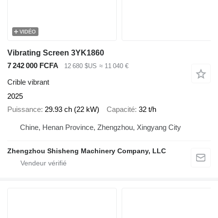
VIDÉO
Vibrating Screen 3YK1860
7 242 000 FCFA
12 680 $US
≈ 11 040 €
Crible vibrant
2025
Puissance
29.93 ch (22 kW)
Capacité
32 t/h
Chine, Henan Province, Zhengzhou, Xingyang City
Zhengzhou Shisheng Machinery Company, LLC