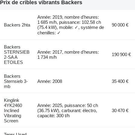
Prix de cribles vibrants Backers
Année: 2019, nombre d'heures:
1 685 m/h, puissance: 102.58 ch
Backers 2hta
90 000 €
(75.4 kW), mobile: ✓, système de
chenilles: ✓
Backers
STERNSIEB
Année: 2017, nombre d'heures:
190 900 €
2-SA A
1 734 m/h
ETOILES
Backers
Sternsieb 3-
Année: 2008
35 400 €
mb
Kinglink
4YK2460
Année: 2025, puissance: 50 ch
Inclined
(36.75 kW), carburant: électro,
30 470 €
Vibrating
capacité: 300 t/h
Screen
Terex Used