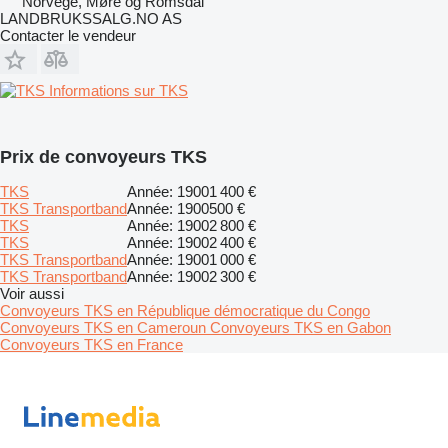
Norvège, Møre og Romsdal
LANDBRUKSSALG.NO AS
Contacter le vendeur
Informations sur TKS
Prix de convoyeurs TKS
TKS
Année: 1900
1 400 €
TKS Transportband
Année: 1900
500 €
TKS
Année: 1900
2 800 €
TKS
Année: 1900
2 400 €
TKS Transportband
Année: 1900
1 000 €
TKS Transportband
Année: 1900
2 300 €
Voir aussi
Convoyeurs TKS en République démocratique du Congo
Convoyeurs TKS en Cameroun
Convoyeurs TKS en Gabon
Convoyeurs TKS en France