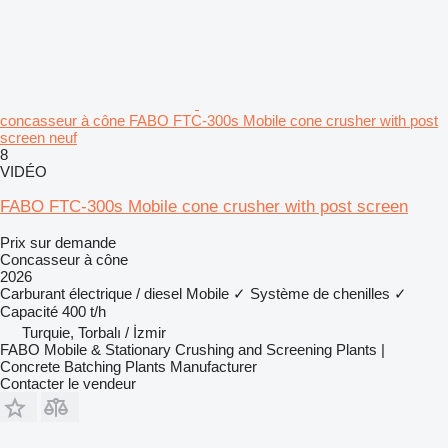
concasseur à cône FABO FTC-300s Mobile cone crusher with post
screen neuf
8
VIDÉO
FABO FTC-300s Mobile cone crusher with post screen
Prix sur demande
Concasseur à cône
2026
Carburant
électrique / diesel
Mobile
✓
Système de chenilles
✓
Capacité
400 t/h
Turquie, Torbalı / İzmir
FABO Mobile & Stationary Crushing and Screening Plants |
Concrete Batching Plants Manufacturer
Contacter le vendeur