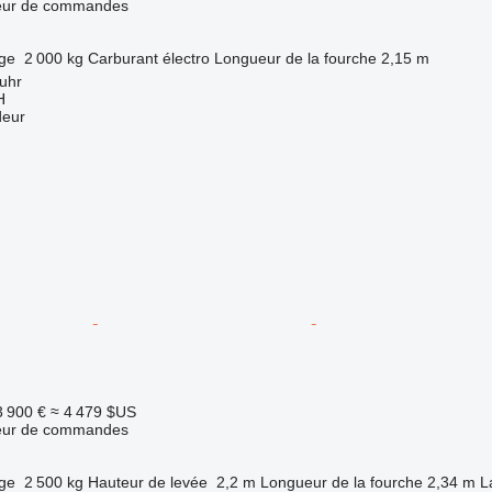
teur de commandes
rge
2 000 kg
Carburant
électro
Longueur de la fourche
2,15 m
uhr
H
deur
3 900 €
≈ 4 479 $US
teur de commandes
rge
2 500 kg
Hauteur de levée
2,2 m
Longueur de la fourche
2,34 m
L