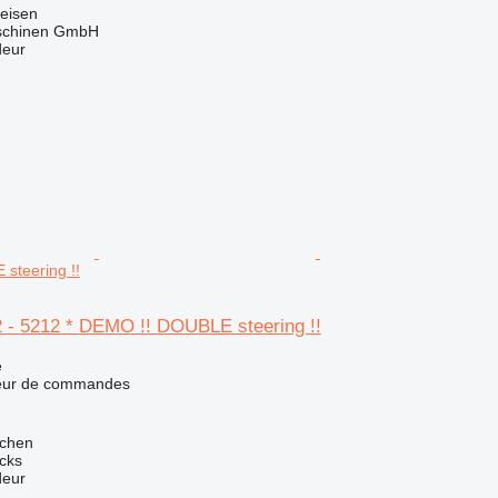
eisen
aschinen GmbH
deur
steering !!
2 - 5212 * DEMO !! DOUBLE steering !!
e
teur de commandes
jchen
ucks
deur