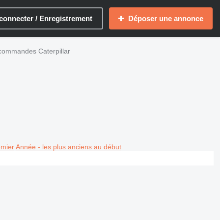
connecter / Enregistrement
Déposer une annonce
 commandes Caterpillar
emier
Année - les plus anciens au début