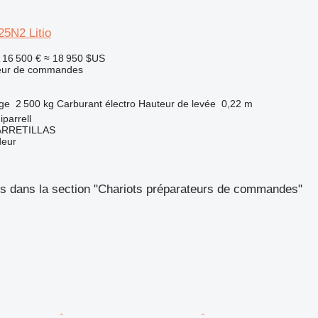
25N2 Litio
16 500 €
≈ 18 950 $US
teur de commandes
rge
2 500 kg
Carburant
électro
Hauteur de levée
0,22 m
parrell
ARRETILLAS
deur
s dans la section "Chariots préparateurs de commandes"