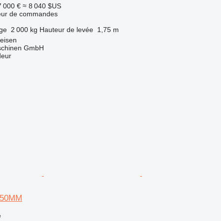
7 000 €
≈ 8 040 $US
teur de commandes
rge
2 000 kg
Hauteur de levée
1,75 m
eisen
aschinen GmbH
deur
2150MM
e