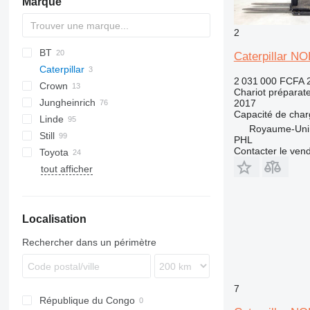
Marque
2
BT
Caterpillar N
Caterpillar
LPE
2 031 000 FCFA
Crown
OME 100
Chariot prépara
Jungheinrich
OP 1000 HSE
GPC
CBD
CBD
K-series
DSP
2017
Capacité de cha
Linde
OSE
RT
CJD
R-series
ECE
Royaume-Uni
Still
P-series
SP
EKM
D-series
PHL
Contacter le ven
Toyota
SWE
WT
EKS
K-series
COP
tout afficher
ERE
L-series
CX
SPE
MO
ESE
N-series
EK
MP
P-series
EXD
Localisation
S-series
EXG
T-series
EXH
Rechercher dans un périmètre
V-series
EXU
W-series
FXH
LTX
7
République du Congo
MX