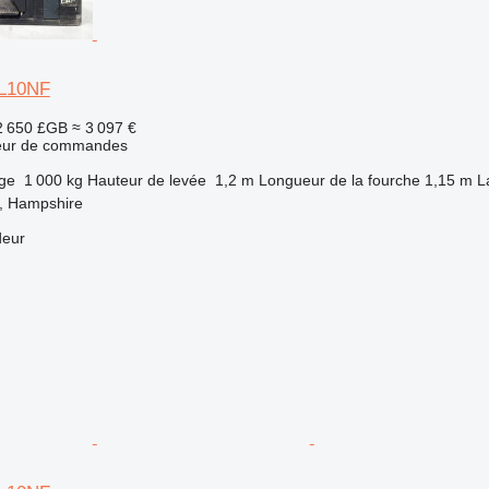
OL10NF
2 650 £GB
≈ 3 097 €
teur de commandes
rge
1 000 kg
Hauteur de levée
1,2 m
Longueur de la fourche
1,15 m
L
, Hampshire
deur