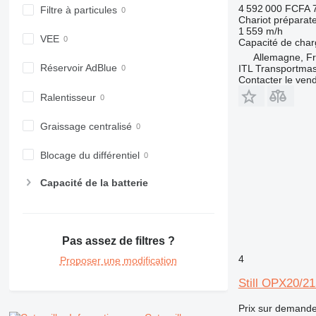
4 592 000 FCFA
Filtre à particules
Chariot prépara
1 559 m/h
VEE
Capacité de cha
Allemagne, Fr
Réservoir AdBlue
ITL Transportm
Contacter le ven
Ralentisseur
Graissage centralisé
Blocage du différentiel
Capacité de la batterie
Pas assez de filtres ?
4
Proposer une modification
Still OPX20/
Prix sur demand