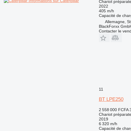
Informations sur Caterpillar
Chariot prépara
2022
405 m/h
Capacité de cha
Allemagne, St
BlackForxx Gmb
Contacter le ven
11
BT LPE250
2 558 000 FCFA
Chariot prépara
2019
6 320 m/h
Capacité de cha