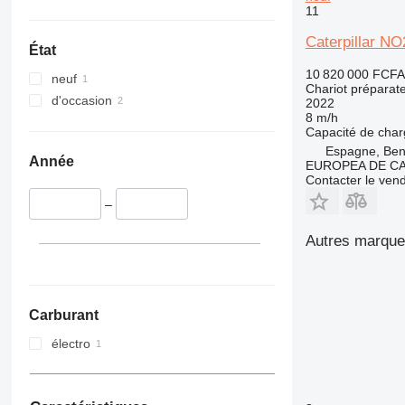
11
Caterpillar NO
État
10 820 000 FCFA
neuf
Chariot prépara
d'occasion
2022
8 m/h
Capacité de cha
Espagne, Beni
Année
EUROPEA DE C
Contacter le ven
–
Autres marque
Carburant
électro