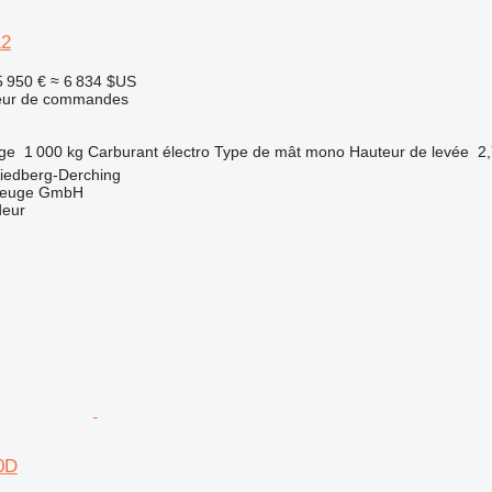
12
5 950 €
≈ 6 834 $US
teur de commandes
rge
1 000 kg
Carburant
électro
Type de mât
mono
Hauteur de levée
2
riedberg-Derching
zeuge GmbH
deur
0D