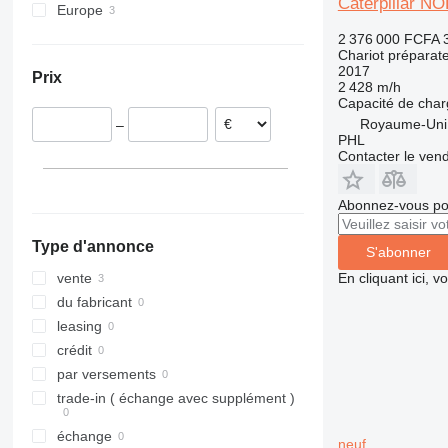
Caterpillar N
Europe
OPX
Royaume-Uni
OXV
2 376 000 FCFA
Chariot prépara
Espagne
2017
Prix
2 428 m/h
Capacité de cha
Royaume-Uni
–
PHL
Contacter le ven
Abonnez-vous pou
Type d'annonce
S'abonner
En cliquant ici, 
vente
du fabricant
leasing
crédit
par versements
trade-in ( échange avec supplément )
échange
neuf