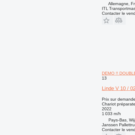
Allemagne, Fr
ITL Transportm
Contacter le ven
DEMO !! DOUBLE 
13
Linde V 10 / 0
Prix sur demand
Chariot prépara
2022
1 033 m/h
Pays-Bas, Wi
Janssen Pallettr
Contacter le ven