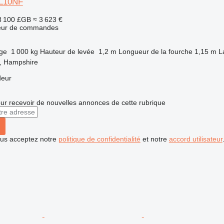
OL10NF
3 100 £GB
≈ 3 623 €
teur de commandes
rge
1 000 kg
Hauteur de levée
1,2 m
Longueur de la fourche
1,15 m
L
, Hampshire
deur
r recevoir de nouvelles annonces de cette rubrique
vous acceptez notre
politique de confidentialité
et notre
accord utilisateur