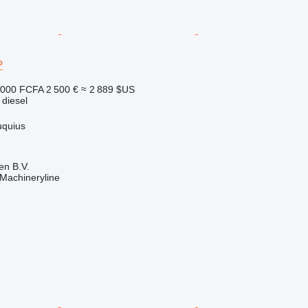
P
 000 FCFA
2 500 €
≈ 2 889 $US
 diesel
uquius
en B.V.
Machineryline