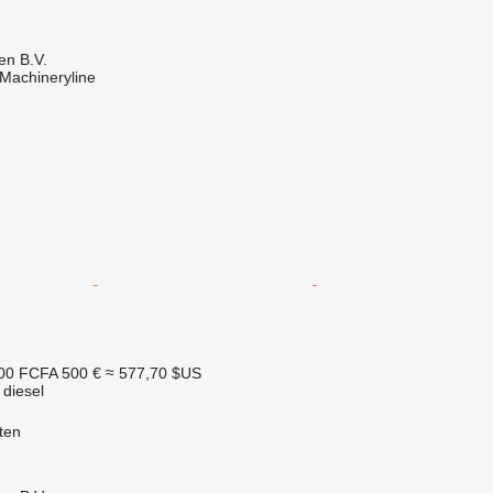
en B.V.
Machineryline
00 FCFA
500 €
≈ 577,70 $US
 diesel
ten