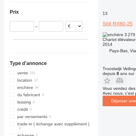
Pays-Bas
R70-70
RX 70-35
Prix
13
République tchèque
R70-80
RX 70-40
Pologne
RX 70-45
Still RX60-25
–
Roumanie
RX 70-50
3 279
Espagne
RX 70-60
Chariot élévateur
Belgique
RX 70-80
2014
Slovaquie
Pays-Bas, Vi
tout afficher
Type d'annonce
Troostwijk Veiling
vente
depuis
8
ans sur 
location
enchère
Vous vendez des 
Avec nous, c'est 
du fabricant
Déposer une
leasing
crédit
par versements
trade-in ( échange avec supplément )
échange