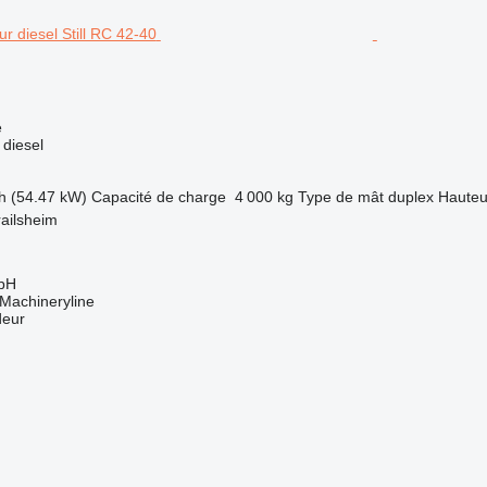
e
 diesel
h (54.47 kW)
Capacité de charge
4 000 kg
Type de mât
duplex
Hauteu
ailsheim
bH
Machineryline
deur