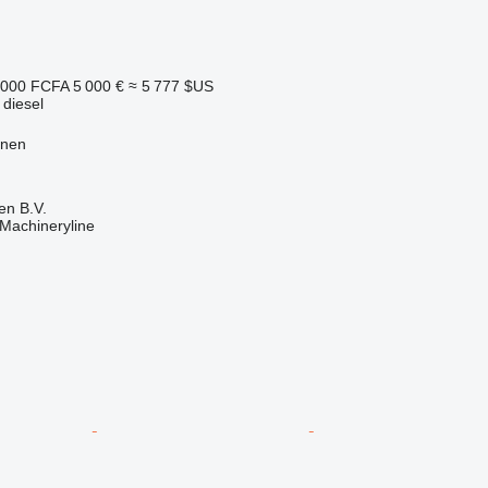
 000 FCFA
5 000 €
≈ 5 777 $US
 diesel
anen
en B.V.
Machineryline