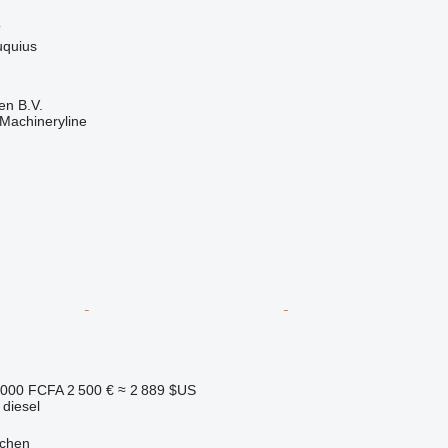
o
uquius
en B.V.
Machineryline
 000 FCFA
2 500 €
≈ 2 889 $US
 diesel
jchen