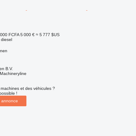
 000 FCFA
5 000 €
≈ 5 777 $US
 diesel
anen
en B.V.
Machineryline
machines et des véhicules ?
possible !
 annonce