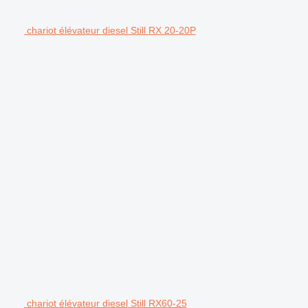
chariot élévateur diesel Still RX 20-20P
chariot élévateur diesel Still RX60-25