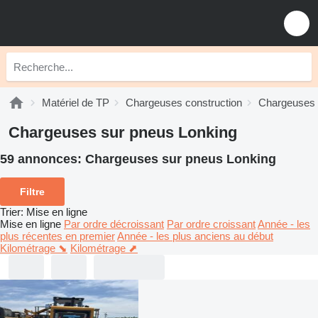
Matériel de TP
Chargeuses construction
Chargeuses 
Chargeuses sur pneus Lonking
59 annonces:
Chargeuses sur pneus Lonking
Filtre
Trier
:
Mise en ligne
Mise en ligne
Par ordre décroissant
Par ordre croissant
Année - les
plus récentes en premier
Année - les plus anciens au début
Kilométrage ⬊
Kilométrage ⬈