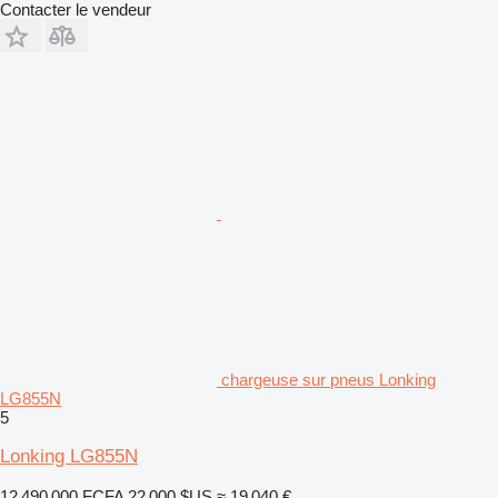
Contacter le vendeur
chargeuse sur pneus Lonking
LG855N
5
Lonking LG855N
12 490 000 FCFA
22 000 $US
≈ 19 040 €