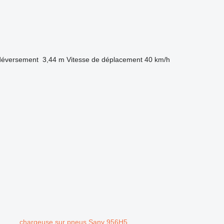
déversement
3,44 m
Vitesse de déplacement
40 km/h
.
chargeuse sur pneus Sany 956H5