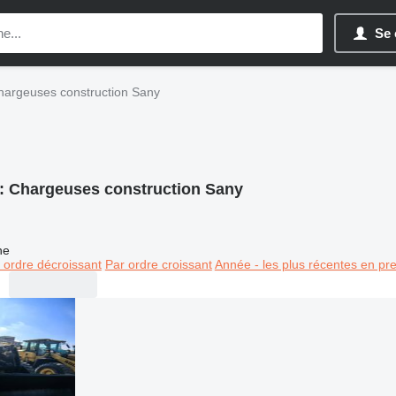
Se 
hargeuses construction Sany
:
Chargeuses construction Sany
ne
 ordre décroissant
Par ordre croissant
Année - les plus récentes en pr