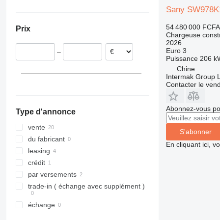
Pologne
Chili
420
535
4070
Sany SW978K
824
550
4080
54 480 000 FCFA
Prix
906
Robot
5080
Chargeuse constr
2026
907
S-Series
9080
Euro 3
–
908
TM
T-series
Puissance
206 k
910
Chine
Intermak Group 
914
Contacter le ven
918
920
Abonnez-vous pou
Type d'annonce
924
926
vente
S'abonner
928
du fabricant
En cliquant ici, 
930
leasing
931
crédit
936
par versements
938
trade-in ( échange avec supplément )
941
échange
943