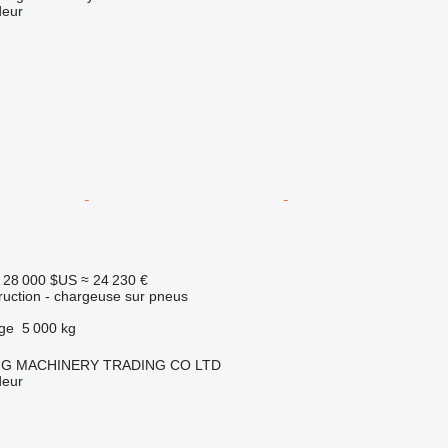
deur
28 000 $US
≈ 24 230 €
uction - chargeuse sur pneus
rge
5 000 kg
NG MACHINERY TRADING CO LTD
deur