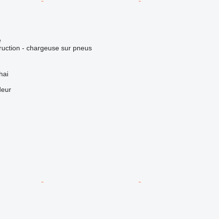
e
uction - chargeuse sur pneus
hai
deur