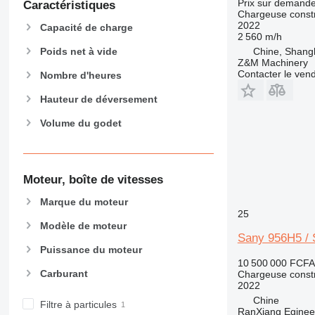
Prix sur demand
Caractéristiques
IT
Chargeuse constr
NR
2022
Capacité de charge
2 560 m/h
Poids net à vide
Chine, Shang
Z&M Machinery
Contacter le ven
Nombre d'heures
Hauteur de déversement
Volume du godet
Moteur, boîte de vitesses
Marque du moteur
25
Modèle de moteur
Sany 956H5 /
Puissance du moteur
10 500 000 FCFA
Carburant
Chargeuse constr
2022
Chine
Filtre à particules
RanXiang Egineer