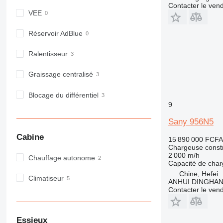
Contacter le ven
VEE
Réservoir AdBlue
Ralentisseur
Graissage centralisé
Blocage du différentiel
9
Sany 956N5
Cabine
15 890 000 FCFA
Chargeuse constr
2 000 m/h
Chauffage autonome
Capacité de cha
Chine, Hefei
Climatiseur
ANHUI DINGHA
Contacter le ven
Essieux