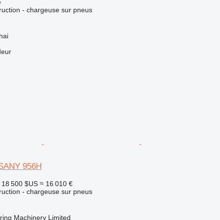
e
uction - chargeuse sur pneus
hai
deur
 SANY 956H
18 500 $US
≈ 16 010 €
uction - chargeuse sur pneus
ing Machinery Limited