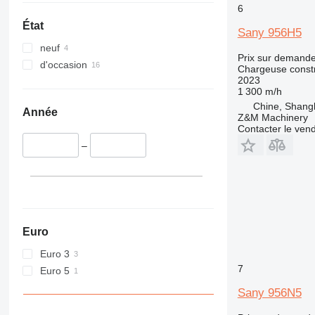
950
6
953
État
Sany 956H5
955
neuf
956
Prix sur demand
d'occasion
962
Chargeuse constr
2023
963
1 300 m/h
966
Chine, Shang
Année
Z&M Machinery
972
Contacter le ven
973
–
980
982
986
988
990
Euro
992
Euro 3
D series
7
Euro 5
F-series
G-series
Sany 956N5
GC