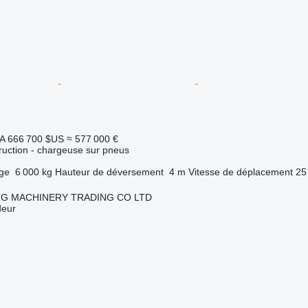
A
666 700 $US
≈ 577 000 €
uction - chargeuse sur pneus
rge
6 000 kg
Hauteur de déversement
4 m
Vitesse de déplacement
25
NG MACHINERY TRADING CO LTD
deur