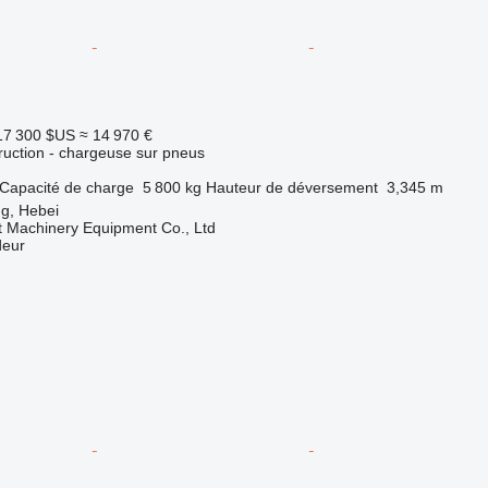
17 300 $US
≈ 14 970 €
uction - chargeuse sur pneus
Capacité de charge
5 800 kg
Hauteur de déversement
3,345 m
g, Hebei
t Machinery Equipment Co., Ltd
deur